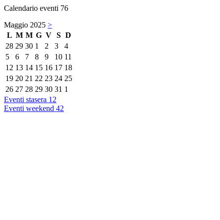
Calendario eventi
76
Maggio 2025
>
L
M
M
G
V
S
D
28
29
30
1
2
3
4
5
6
7
8
9
10
11
12
13
14
15
16
17
18
19
20
21
22
23
24
25
26
27
28
29
30
31
1
Eventi stasera
12
Eventi weekend
42