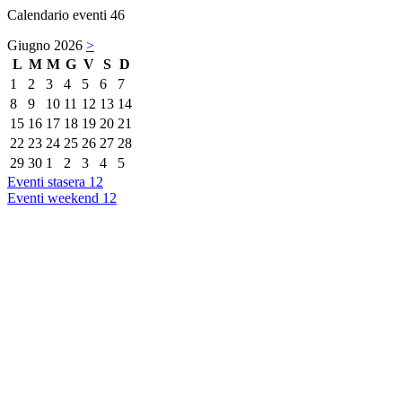
Calendario eventi
46
Giugno 2026
>
L
M
M
G
V
S
D
1
2
3
4
5
6
7
8
9
10
11
12
13
14
15
16
17
18
19
20
21
22
23
24
25
26
27
28
29
30
1
2
3
4
5
Eventi stasera
12
Eventi weekend
12