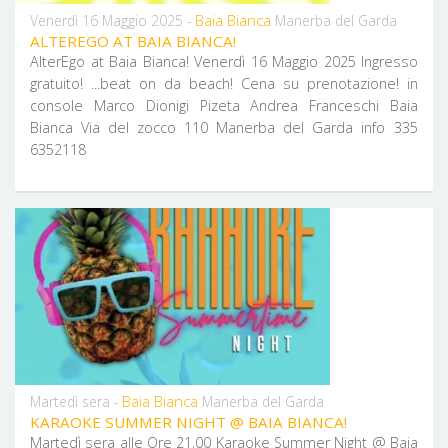
Baia Bianca
Venerdì 16 Maggio 2025 -
Manerba del Garda
ALTEREGO AT BAIA BIANCA!
AlterEgo at Baia Bianca! Venerdì 16 Maggio 2025 Ingresso
gratuito! ...beat on da beach! Cena su prenotazione! in
console Marco Dionigi Pizeta Andrea Franceschi Baia
Bianca Via del zocco 110 Manerba del Garda info 335
6352118
Baia Bianca
Martedì sera -
Manerba del Garda
KARAOKE SUMMER NIGHT @ BAIA BIANCA!
Martedì sera alle Ore 21,00 Karaoke Summer Night @ Baia