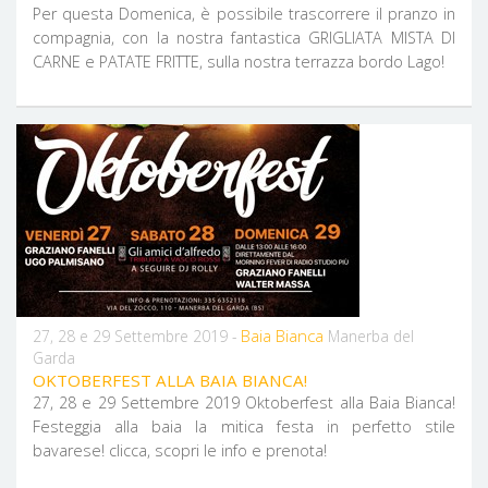
Per questa Domenica, è possibile trascorrere il pranzo in
compagnia, con la nostra fantastica GRIGLIATA MISTA DI
CARNE e PATATE FRITTE, sulla nostra terrazza bordo Lago!
Baia Bianca
27, 28 e 29 Settembre 2019 -
Manerba del
Garda
OKTOBERFEST ALLA BAIA BIANCA!
27, 28 e 29 Settembre 2019 Oktoberfest alla Baia Bianca!
Festeggia alla baia la mitica festa in perfetto stile
bavarese! clicca, scopri le info e prenota!