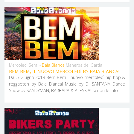
Baia Bianca
Mercoledì Sera! -
Manerba del Garda
BEM BEM, IL NUOVO MERCOLEDÌ BY BAIA BIANCA!
Dal 5 Giugno 2019 Bem Bem il nuovo mercoledì hip hop &
reggaeton by Baia Bianca! Music by DJ SANTANA Dance
Show by SANDYMAN, BARBARA & ALESSIA! scopri le info