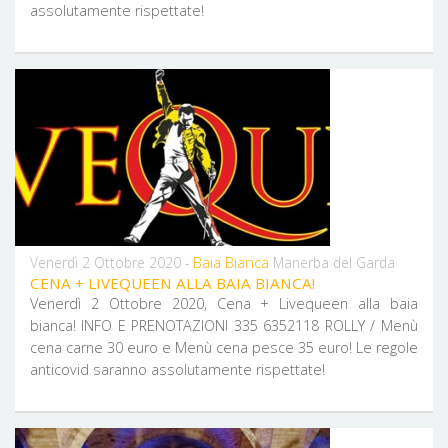
assolutamente rispettate!
Baia Bianca
Venerdì 2 Ottobre 2020 -
Manerba del Garda
CENA + LIVEQUEEN ALLA BAIA BIANCA!
Venerdì 2 Ottobre 2020, Cena + Livequeen alla baia
bianca! INFO E PRENOTAZIONI 335 6352118 ROLLY / Menù
cena carne 30 euro e Menù cena pesce 35 euro! Le regole
anticovid saranno assolutamente rispettate!