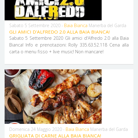
Baia Bianca
Sabato 5 Settembre 2020 -
Manerba del Garda
GLI AMICI D'ALFREDO 2.0 ALLA BAIA BIANCA!
Sabato 5 Settembre 2020 Gli amici d'Alfredo 2.0 alla Baia
Bianca! Info e prenotazioni: Rolly 335.63.52.118​​​​​​​ Cena alla
carta o menu fisso + live music! Non mancare!
Baia Bianca
Domenica 24 Maggio 2020 -
Manerba del Garda
GRIGLIATA DI CARNE ALLA BAIA BIANCA!