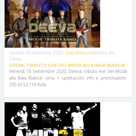
Baia Bianca
Venerdì 18 Settembre 2020 -
Manerba del
Garda
DEEVA, TRIBUTO LIVE DEI MODÀ ALLA BAIA BIANCA!
Venerdì 18 Settembre 2020, Deeva, tributo live dei Modà
alla Baia Bianca! cena + spettacolo! info e prenotazioni:
335.63.52.118 Rolly