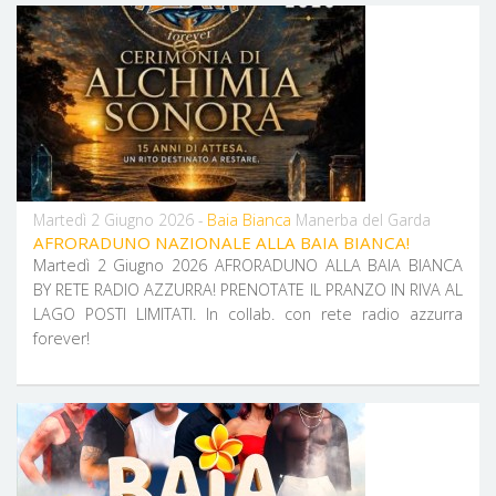
Baia Bianca
Martedì 2 Giugno 2026 -
Manerba del Garda
AFRORADUNO NAZIONALE ALLA BAIA BIANCA!
Martedì 2 Giugno 2026 AFRORADUNO ALLA BAIA BIANCA
BY RETE RADIO AZZURRA! PRENOTATE IL PRANZO IN RIVA AL
LAGO POSTI LIMITATI. In collab. con rete radio azzurra
forever!