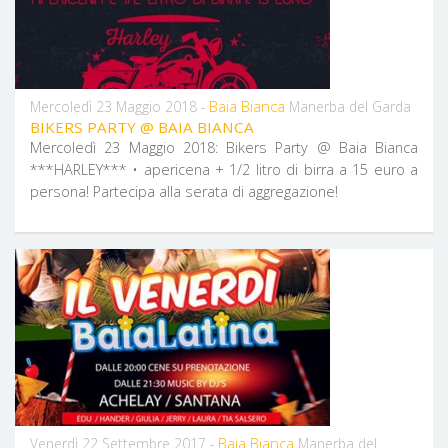
Baia Bianca
Mercoledì 23 Maggio 2018 -
Manerba del Garda
BIKERS PARTY @ BAIA BIANCA
Mercoledì 23 Maggio 2018: Bikers Party @ Baia Bianca
***HARLEY*** • apericena + 1/2 litro di birra a 15 euro a
persona! Partecipa alla serata di aggregazione!
Baia Bianca
Venerdì 22 Settembre 2017 -
Manerba del