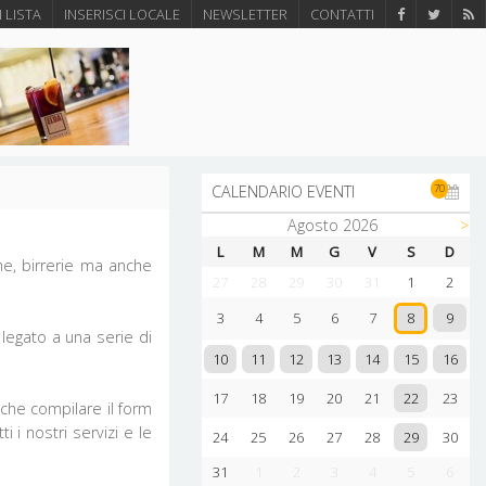
N LISTA
INSERISCI LOCALE
NEWSLETTER
CONTATTI
70
CALENDARIO EVENTI
Agosto 2026
>
L
M
M
G
V
S
D
che, birrerie ma anche
27
28
29
30
31
1
2
9
3
4
5
6
7
8
 legato a una serie di
10
11
12
13
14
15
16
22
17
18
19
20
21
23
 che compilare il form
 i nostri servizi e le
29
24
25
26
27
28
30
31
1
2
3
4
5
6