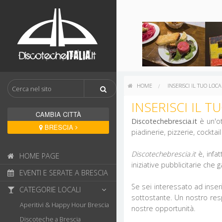
HOME
INSERISCI IL TUO LOC
INSERISCI IL T
CAMBIA CITTÀ
Discotechebrescia.it
è un'o
BRESCIA
piadinerie, pizzerie, cocktai
Discotechebrescia.it
è, infat
HOME PAGE
iniziative pubblicitarie che
EVENTI E SERATE A BRESCIA
Se sei interessato ad inseri
CATEGORIE LOCALI
sottostante. Un nostro respo
Aperitivi & Happy Hour Brescia
nostre opportunità.
Discoteche a Brescia