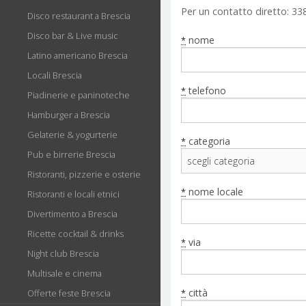
Per un contatto diretto: 33
Disco restaurant a Brescia
Disco bar & Live music
nome
*
Latino americano Brescia
Locali Brescia
telefono
*
Piadinerie e paninoteche
Hamburger a Brescia
Gelaterie & yogurterie
categoria
*
Pub e birrerie Brescia
Ristoranti, pizzerie e osterie
nome locale
*
Ristoranti e locali etnici
Divertimento a Brescia
Ricette cocktail & drinks
via
*
Night club Brescia
Multisale e cinema
città
Offerte feste Brescia
*