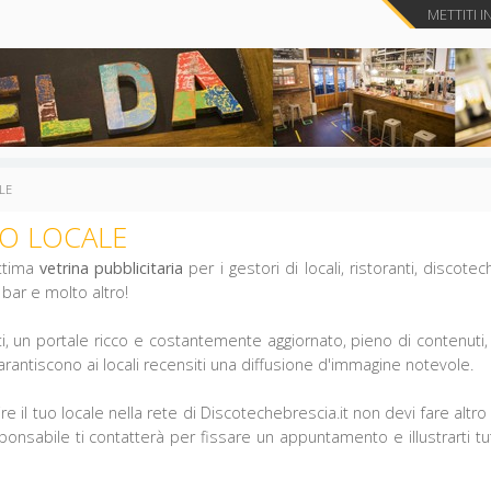
METTITI I
ALE
UO LOCALE
ttima
vetrina pubblicitaria
per i gestori di locali, ristoranti, discote
l bar e molto altro!
ti, un portale ricco e costantemente aggiornato, pieno di contenuti,
 garantiscono ai locali recensiti una diffusione d'immagine notevole.
re il tuo locale nella rete di Discotechebrescia.it non devi fare altro
nsabile ti contatterà per fissare un appuntamento e illustrarti tutti