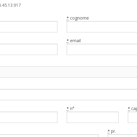
8.45.13.917
cognome
*
email
*
n°
ca
*
*
pr.
*