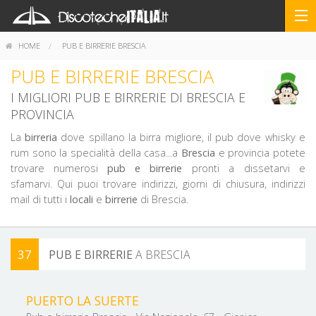
HOME
PUB E BIRRERIE BRESCIA
PUB E BIRRERIE BRESCIA
I MIGLIORI PUB E BIRRERIE DI BRESCIA E
PROVINCIA
La
birreria
dove spillano la birra migliore, il pub dove whisky e
rum sono la specialità della casa...a
Brescia
e provincia potete
trovare numerosi
pub e birrerie
pronti a dissetarvi e
sfamarvi. Qui puoi trovare indirizzi, giorni di chiusura, indirizzi
mail di tutti i
locali
e
birrerie
di Brescia.
37
PUB E BIRRERIE
A BRESCIA
FILTRA PER ZONA
PUERTO LA SUERTE