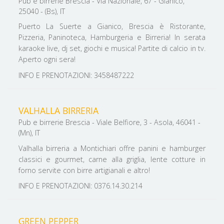
Pub e birrerie Brescia - Via Nazionale, 67 - Gianico,
25040 - (Bs), IT
Puerto La Suerte a Gianico, Brescia è Ristorante,
Pizzeria, Paninoteca, Hamburgeria e Birreria! In serata
karaoke live, dj set, giochi e musica! Partite di calcio in tv.
Aperto ogni sera!
INFO E PRENOTAZIONI: 3458487222
VALHALLA BIRRERIA
Pub e birrerie Brescia - Viale Belfiore, 3 - Asola, 46041 -
(Mn), IT
Valhalla birreria a Montichiari offre panini e hamburger
classici e gourmet, carne alla griglia, lente cotture in
forno servite con birre artigianali e altro!
INFO E PRENOTAZIONI: 0376.14.30.214
GREEN PEPPER