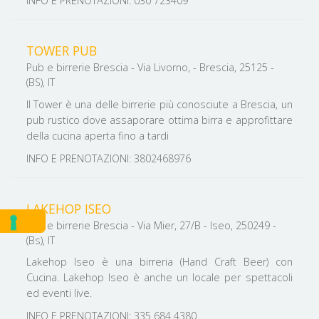
INFO E PRENOTAZIONI: 030 723409
TOWER PUB
Pub e birrerie Brescia - Via Livorno, - Brescia, 25125 -
(BS), IT
Il Tower è una delle birrerie più conosciute a Brescia, un
pub rustico dove assaporare ottima birra e approfittare
della cucina aperta fino a tardi
INFO E PRENOTAZIONI: 3802468976
LAKEHOP ISEO
Pub e birrerie Brescia - Via Mier, 27/B - Iseo, 250249 -
(Bs), IT
Lakehop Iseo è una birreria (Hand Craft Beer) con
Cucina. Lakehop Iseo è anche un locale per spettacoli
ed eventi live.
INFO E PRENOTAZIONI: 335 684 4380