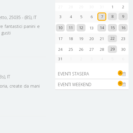
LAGO DI GARDA
27
28
29
30
31
1
2
COMUNI
8
9
3
4
5
6
7
tto, 25035 - (BS), IT
DESENZANO
 fantastici panini e
10
11
12
14
15
16
13
 gusti
22
17
18
19
20
21
23
29
24
25
26
27
28
30
31
1
2
3
4
5
6
26
EVENTI STASERA
s), IT
56
EVENTI WEEKEND
toria, create da mani