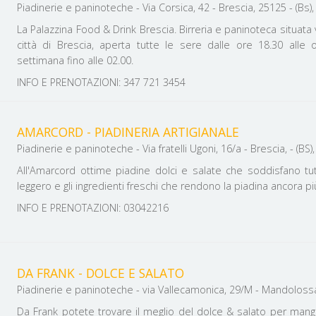
Piadinerie e paninoteche - Via Corsica, 42 - Brescia, 25125 - (Bs), 
La Palazzina Food & Drink Brescia. Birreria e paninoteca situata v
città di Brescia, aperta tutte le sere dalle ore 18.30 alle 
settimana fino alle 02.00.
INFO E PRENOTAZIONI: 347 721 3454
AMARCORD - PIADINERIA ARTIGIANALE
Piadinerie e paninoteche - Via fratelli Ugoni, 16/a - B
All'Amarcord ottime piadine dolci e salate che soddisfano tutt
leggero e gli ingredienti freschi che rendono la piadina ancora p
INFO E PRENOTAZIONI: 03042216
DA FRANK - DOLCE E SALATO
Da Frank potete trovare il meglio del dolce & salato per mangi