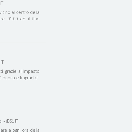
IT
icino al centro della
ore 01.00 ed il fine
rescia, - (BS), IT
i grazie all'impasto
iù buona e fragrante!
Piadinerie e paninoteche - via Vallecamonica, 29/M - Mandolossa, - (BS), IT
are a ogni ora della