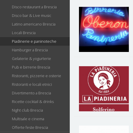
Disco restaurant a Brescia
Disco bar & Live music
Latino americano Brescia
Locali Brescia
Piadinerie e paninoteche
Hamburger a Brescia
Gelaterie & yogurterie
Pub e birrerie Brescia
Ristoranti, pizzerie e osterie
Ristoranti e locali etnici
Divertimento a Brescia
Ricette cocktail & drinks
Night club Brescia
Multisale e cinema
Offerte feste Brescia