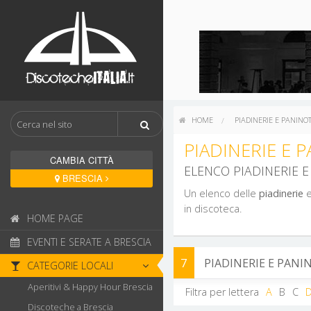
HOME
PIADINERIE E PANINO
PIADINERIE E 
CAMBIA CITTÀ
ELENCO PIADINERIE E
BRESCIA
Un elenco delle
piadinerie
in discoteca.
HOME PAGE
EVENTI E SERATE A BRESCIA
7
PIADINERIE E PAN
CATEGORIE LOCALI
Aperitivi & Happy Hour Brescia
Filtra per lettera
A
B
C
Discoteche a Brescia