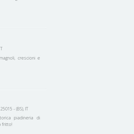
, - (BS), IT
magnoli, crescioni e
5015 - (BS), IT
rica piadineria di
fritto!