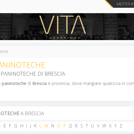
METTITI I
TECHE
PANINOTECHE
 PANINOTECHE DI BRESCIA
e
paninoteche
di
Brescia
e provincia, dove mangiare qualcosa in comp
INOTECHE
A BRESCIA
D
E
F
G
H
I
J
K
L
M
N
O
P
Q
R
S
T
U
V
W
X
Y
Z