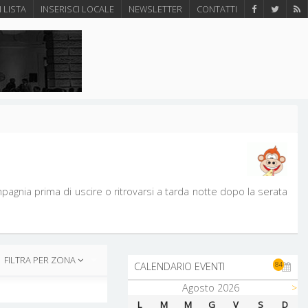
N LISTA
INSERISCI LOCALE
NEWSLETTER
CONTATTI
agnia prima di uscire o ritrovarsi a tarda notte dopo la serata
FILTRA PER ZONA
84
CALENDARIO EVENTI
Agosto 2026
>
AREE GEOGRAFICHE
L
M
M
G
V
S
D