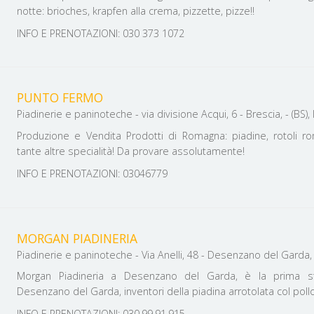
notte: brioches, krapfen alla crema, pizzette, pizze!!
INFO E PRENOTAZIONI: 030 373 1072
PUNTO FERMO
Piadinerie e paninoteche - via divisione Acqui, 6 - Brescia
Produzione e Vendita Prodotti di Romagna: piadine, rotoli ro
tante altre specialità! Da provare assolutamente!
INFO E PRENOTAZIONI: 03046779
MORGAN PIADINERIA
Piadinerie e paninoteche - Via Anelli, 48 - Desenzano del Garda, 2
Morgan Piadineria a Desenzano del Garda, è la prima sto
Desenzano del Garda, inventori della piadina arrotolata col pollo 
INFO E PRENOTAZIONI: 030.99.91.915