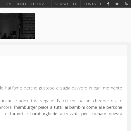
N LISTA
INSERISCI LOCALE
NEWSLETTER
CONTATTI
ando hai fame perchè gustoso e sazia davvero in ogni momento
iane e addirittura vegane. Farciti con bacon, cheddar o altri
cora, l’
hamburger piace a tutti
,
ai bambini come alle persone
e i
ristoranti e hamburgherie attrezzati per cucinare questa