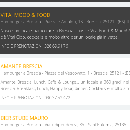
VITA, MOOD & FOOD
Hamburger a Brescia - Piazzale Arnaldo, 18 - Brescia, 25121 - (BS), IT
Nasce un locale particolare a Brescia... nasce Vita Food & Mood! 
c'è Vita! Cibo, cocktails e molto altro per un locale già in vetta!
INFO E PRENOTAZIONI: 328.69.91.761
AMANTE BRESCIA
Hamburger a Brescia - Piazza del Vescovato, 1 - Brescia, 25121 - (BS)
Amante Brescia, Lunch, Cafè & Lounge... un locale a 360 gradi nel
Brescia. Breakfast, Lunch, Happy hour, dinner, Cocktails e molto alt
INFO E PRENOTAZIONI: 030.37.52.472
BIER STUBE MAURO
Hamburger a Brescia - Via indipendenza, 85 - Sant'Eufemia, 25135 - (