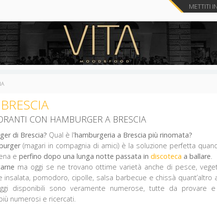
METTITI I
IA
BRESCIA
STORANTI CON HAMBURGER A BRESCIA
er di Brescia?
Qual è l'
hamburgeria a Brescia più rinomata?
burger
(magari in compagnia di amici) è la soluzione perfetta qu
cena e
perfino dopo una lunga notte passata in
discoteca
a ballare
.
carne
ma oggi se ne trovano ottime varietà anche di pesce, vegetar
insalata, pomodoro, cipolle, salsa barbecue e chissà quant’altro an
ggi disponibili sono veramente numerose, tutte da provare 
ù numerosi e ricercati.