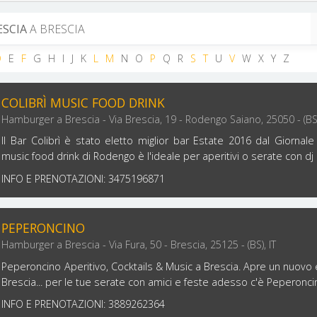
SCIA
A BRESCIA
D
E
F
G
H
I
J
K
L
M
N
O
P
Q
R
S
T
U
V
W
X
Y
Z
COLIBRÌ MUSIC FOOD DRINK
Hamburger a Brescia - Via Brescia, 19 - Rodengo Saiano, 25050 - (BS)
Il Bar Colibrì è stato eletto miglior bar Estate 2016 dal Giornale d
music food drink di Rodengo è l'ideale per aperitivi o serate con dj
INFO E PRENOTAZIONI: 3475196871
PEPERONCINO
Hamburger a Brescia - Via Fura, 50 - Brescia, 25125 - (BS), IT
Peperoncino Aperitivo, Cocktails & Music a Brescia. Apre un nuovo 
Brescia... per le tue serate con amici e feste adesso c'è Peperonci
INFO E PRENOTAZIONI: 3889262364