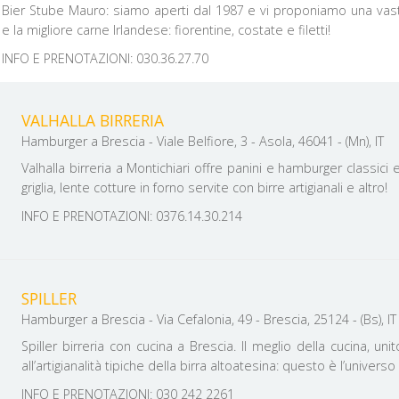
Bier Stube Mauro: siamo aperti dal 1987 e vi proponiamo una vast
e la migliore carne Irlandese: fiorentine, costate e filetti!
INFO E PRENOTAZIONI: 030.36.27.70
VALHALLA BIRRERIA
Hamburger a Brescia - Viale Belfiore, 3 - Asola, 46041 - (Mn), IT
Valhalla birreria a Montichiari offre panini e hamburger classici 
griglia, lente cotture in forno servite con birre artigianali e altro!
INFO E PRENOTAZIONI: 0376.14.30.214
SPILLER
Hamburger a Brescia - Via Cefalonia, 49 - Brescia, 25124 - (Bs), IT
Spiller birreria con cucina a Brescia. Il meglio della cucina, uni
all’artigianalità tipiche della birra altoatesina: questo è l’universo 
INFO E PRENOTAZIONI: 030 242 2261