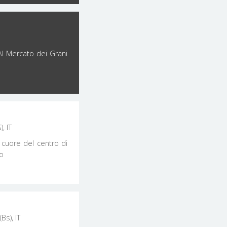
Al Mercato dei Grani
, IT
 cuore del centro di
ro
Bs), IT