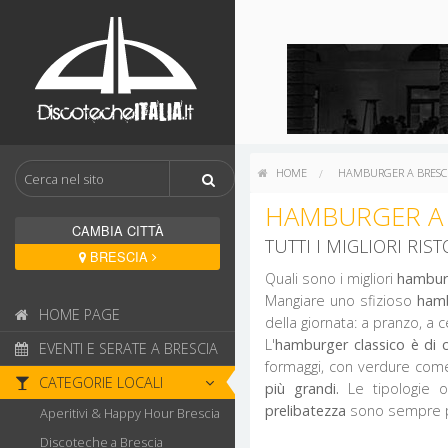
HOME
HAMBURGER A BRESC
HAMBURGER A 
CAMBIA CITTÀ
TUTTI I MIGLIORI RI
BRESCIA
Quali sono i migliori
hamburg
Mangiare uno sfizioso
ham
HOME PAGE
della giornata: a pranzo, a 
L'
hamburger classico è di 
EVENTI E SERATE A BRESCIA
formaggi, con verdure come 
CATEGORIE LOCALI
più grandi.
Le tipologie o
prelibatezza
sono sempre pi
Aperitivi & Happy Hour Brescia
Discoteche a Brescia