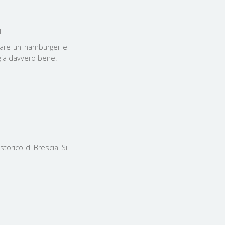
IT
giare un hamburger e
ngia davvero bene!
torico di Brescia. Si