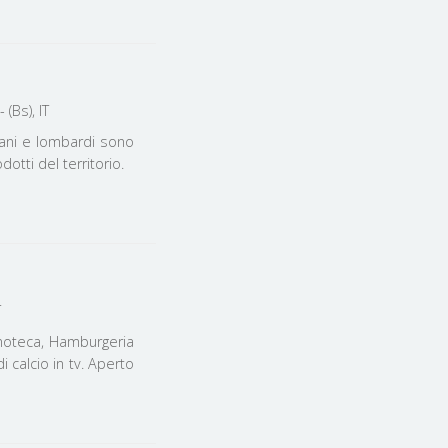
(Bs), IT
ciani e lombardi sono
dotti del territorio.
T
inoteca, Hamburgeria
di calcio in tv. Aperto