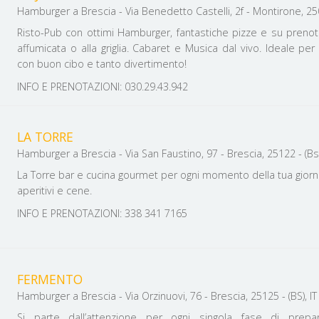
Hamburger a Brescia - Via Benedetto Castelli, 2f - Montirone, 2501
Risto-Pub con ottimi Hamburger, fantastiche pizze e su preno
affumicata o alla griglia. Cabaret e Musica dal vivo. Ideale pe
con buon cibo e tanto divertimento!
INFO E PRENOTAZIONI: 030.29.43.942
LA TORRE
Hamburger a Brescia - Via San Faustino, 97 - Brescia, 25122 - (Bs)
La Torre bar e cucina gourmet per ogni momento della tua giornat
aperitivi e cene.
INFO E PRENOTAZIONI: 338 341 7165
FERMENTO
Hamburger a Brescia - Via Orzinuovi, 76 - Brescia, 25125 - (BS), IT
Si parte dall’attenzione per ogni singola fase di prepar