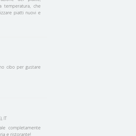
sa temperatura, che
zzare piatti nuovi e
imo cibo per gustare
, IT
ocale completamente
ria e ristorante!