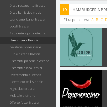
Disco restaurant a Brescia
19
HAMBURGER A BRE
Disco bar & Live music
Latino americano Brescia
Filtra per lettera
A
B
C
Locali Brescia
Piadinerie e paninoteche
Hamburger a Brescia
Gelaterie & yogurterie
Pub e birrerie Brescia
Ristoranti, pizzerie e osterie
Ristoranti e locali etnici
Divertimento a Brescia
Ricette cocktail & drinks
Night club Brescia
Multisale e cinema
Offerte feste Brescia