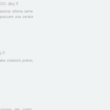
0 - (Bs), IT
tazione ottima carne
r passare una serata
, IT
a: colazioni, pranzi,
azione del piatto,