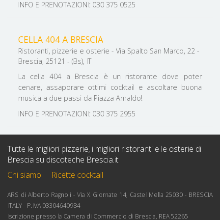
INFO E PRENOTAZIONI: 030 375 0525
CELLA 404 A BRESCIA
Ristoranti, pizzerie e osterie - Via Spalto San Marco, 22 -
Brescia, 25121 - (Bs), IT
La cella 404 a Brescia è un ristorante dove poter
cenare, assaporare ottimi cocktail e ascoltare buona
musica a due passi da Piazza Arnaldo!
INFO E PRENOTAZIONI: 030 375 2955
Tutte le migliori pizzerie, i migliori ristoranti e le osterie di
Brescia su discoteche Brescia.it
Chi siamo
Ricette cocktail
ARS di Alberto Ragnoli - Via X Giornate 14, Castel Mella 25030 - BRESCIA
ITALY - P.IVA 03304640984
Iscrizione presso la Camera di Commercio di Brescia, REA 52265