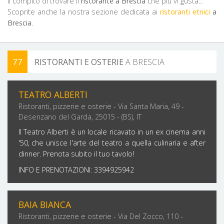
il compito di trovare il
ristorante a Brescia
che più vi gusta...
Scoprite anche la nostra sezione dedicata ai
ristoranti etnici
a
Brescia
.
77
RISTORANTI E OSTERIE
A BRESCIA
FILTRA PER ZONA
TEATRO ALBERTI
Ristoranti, pizzerie e osterie - Via Santa Maria, 49 -
Desenzano del Garda, 25015 - (BS), IT
Il Teatro Alberti è un locale ricavato in un ex cinema anni
'50, che unisce l'arte del teatro a quella culinaria e after
dinner. Prenota subito il tuo tavolo!
INFO E PRENOTAZIONI: 3394925942
BAIA BIANCA
Ristoranti, pizzerie e osterie - Via Del Zocco, 110 -