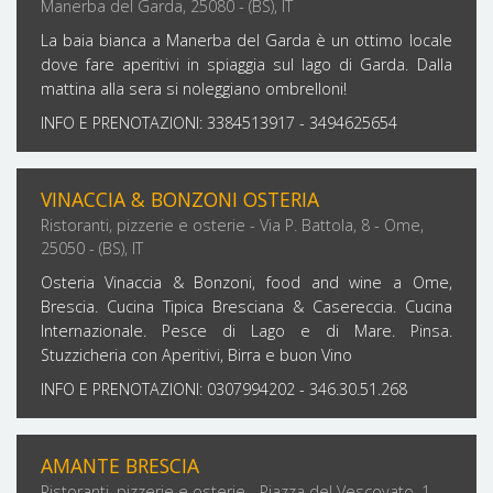
Manerba del Garda, 25080 - (BS), IT
La baia bianca a Manerba del Garda è un ottimo locale
dove fare aperitivi in spiaggia sul lago di Garda. Dalla
mattina alla sera si noleggiano ombrelloni!
INFO E PRENOTAZIONI: 3384513917 - 3494625654
VINACCIA & BONZONI OSTERIA
Ristoranti, pizzerie e osterie - Via P. Battola, 8 - Ome,
25050 - (BS), IT
Osteria Vinaccia & Bonzoni, food and wine a Ome,
Brescia. Cucina Tipica Bresciana & Casereccia. Cucina
Internazionale. Pesce di Lago e di Mare. Pinsa.
Stuzzicheria con Aperitivi, Birra e buon Vino
INFO E PRENOTAZIONI: 0307994202 - 346.30.51.268
AMANTE BRESCIA
Ristoranti, pizzerie e osterie - Piazza del Vescovato, 1 -