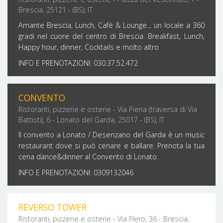
Brescia, 25121 - (BS), IT
Amante Brescia, Lunch, Cafè & Lounge... un locale a 360
gradi nel cuore del centro di Brescia. Breakfast, Lunch,
Happy hour, dinner, Cocktails e molto altro
INFO E PRENOTAZIONI: 030.37.52.472
CONVENTO
Ristoranti, pizzerie e osterie - Via Piena (traversa di Via
Battisti), 6 - Lonato del Garda, 25017 - (BS), IT
Il convento a Lonato / Desenzano del Garda è un music
restaurant dove si può cenare e ballare. Prenota la tua
cena dance&dinner al Convento di Lonato.
INFO E PRENOTAZIONI: 0309132046
REVERSO TOWER
Ristoranti, pizzerie e osterie - Via Flero, 36 - Brescia,