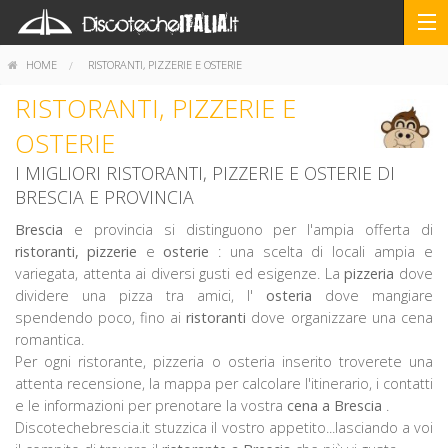
HOME
RISTORANTI, PIZZERIE E OSTERIE
RISTORANTI, PIZZERIE E
OSTERIE
I MIGLIORI RISTORANTI, PIZZERIE E OSTERIE DI
BRESCIA E PROVINCIA
Brescia
e provincia si distinguono per l'ampia offerta di
ristoranti,
pizzerie
e
osterie
: una scelta di locali ampia e
variegata, attenta ai diversi gusti ed esigenze. La
pizzeria
dove
dividere una pizza tra amici, l'
osteria
dove mangiare
spendendo poco, fino ai
ristoranti
dove organizzare una cena
romantica.
Per ogni ristorante, pizzeria o osteria inserito troverete una
attenta recensione, la mappa per calcolare l'itinerario, i contatti
e le informazioni per prenotare la vostra
cena a Brescia
.
Discotechebrescia.it stuzzica il vostro appetito...lasciando a voi