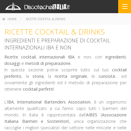
HOME
RICETTE COCKTAIL & DRINKS
RICETTE COCKTAIL & DRINKS
INGREDIENTI E PREPARAZIONE DI COCKTAIL
INTERNAZIONALI IBA E NON
Ricette
cocktail
,
internazionali
IBA
e non, con
ingredienti
,
dosaggi
e
metodi di preparazione.
In questa sezione potrai scoprire tutto sul tuo
cocktail
preferito
, la
storia
, la
ricetta originale
, le
curiosità
... ed
ovviamente gli ingredienti ed il metodo di preparazione per
ottenere
cocktail perfetti
!
L’
IBA
,
International Bartenders Association
, è un organismo
altamente qualificato a cui fanno capo tutti i barmen del
mondo. In Italia è rappresentata dall’
AIBES
(
Associazione
Italiana Barmen e Sostenitori
), unica organizzazione che
raccoglie i migliori specialisti del settore nelle miscele e nelle