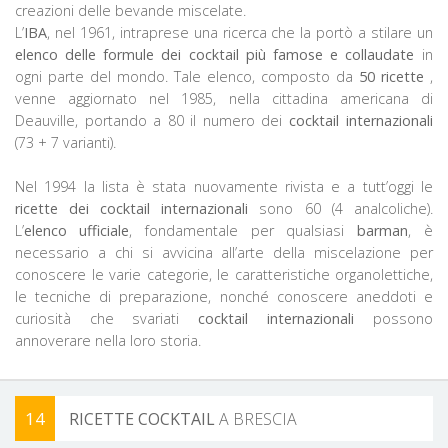
creazioni delle bevande miscelate.
L’
IBA
, nel 1961, intraprese una ricerca che la portò a stilare un
elenco delle formule dei cocktail più famose e collaudate
in
ogni parte del mondo. Tale elenco, composto da
50 ricette
,
venne aggiornato nel 1985, nella cittadina americana di
Deauville, portando a 80 il numero dei
cocktail internazionali
(73 + 7 varianti).
Nel 1994 la lista è stata nuovamente rivista e a tutt’oggi le
ricette dei cocktail internazionali
sono 60 (4 analcoliche).
L’
elenco ufficiale
, fondamentale per qualsiasi
barman
, è
necessario a chi si avvicina all’arte della miscelazione per
conoscere le varie categorie, le caratteristiche organolettiche,
le tecniche di preparazione, nonché conoscere aneddoti e
curiosità che svariati
cocktail internazionali
possono
annoverare nella loro storia.
14
RICETTE COCKTAIL
A BRESCIA