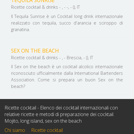
Ricette cocktail & drinks - , - -, - (), IT
Il Tequila Sunrise è un Cocktail long drink internazionale
realizzato con tequila, succo d'arancia e sciroppo di
granatina.
SEX ON THE BEACH
Ricette cocktail & drinks - , - Brescia, - (), IT
Il Sex on the beach è un cocktail alcolico internazionale
riconosciuto ufficialmente dalla International Bartenders
Association. Come si prepara un buon Sex on the
beach?
Ricette cocktail - Elenco dei cocktail internazionali con
relative ricette e metodi di preparazione dei cocktail.
Mojito, long island, sex on the beach
Chi siamo
Ricette cocktail