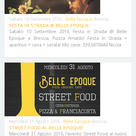
Belle Epoque
Sabato 10 Settembre 2016 -
Brescia
FESTA IN STRADA @ BELLE EPOQUE
Sabato 10 Settembre 2016, Festa in Strada @ Belle
Epoque a Brescia, Piazza Arnaldo! Festa In Strada =
aperitivo + cena + serata! Info cene: 339.5678649 Nicola
Belle Epoque
Mercoledì 31 Agosto 2016 -
Brescia
STREET FOOD AL BELLE EPOQUE!
Mercoledì 31 Agosto 2016, l'evento Street Food al nuovo