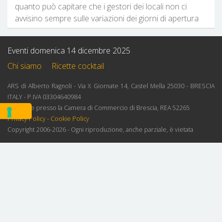
quanto può capitare che i gestori dei locali non ci
avvisino sempre sulle variazioni dei giorni di apertura
Eventi domenica 14 dicembre 2025
Chi siamo
Ricette cocktail
ARS di Alberto Ragnoli - Via X Giornate 14, Castel Mella 25030 - BRESCIA
ITALY - P.IVA 03304640984
Iscrizione presso la Camera di Commercio di Brescia, REA 52265
Privacy Policy
-
Cookie Policy
Copyright 2006-2026 - Ogni riproduzione, anche parziale, è vietata