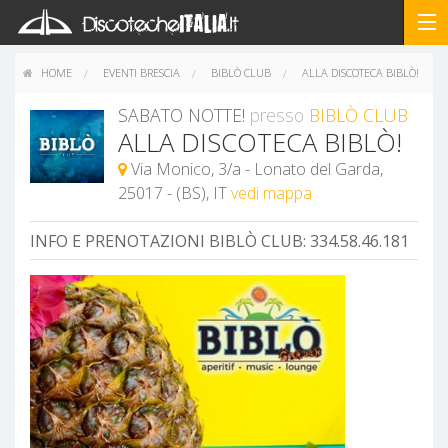
HOME
EVENTI BRESCIA
BIBLÒ CLUB
ALLA DISCOTECA BIBLÒ!
SABATO NOTTE!
presso
BIBLÒ CLUB
ALLA DISCOTECA BIBLÒ!
Via Monico, 3/a - Lonato del Garda,
25017 - (BS), IT
vedi mappa
INFO E PRENOTAZIONI BIBLÒ CLUB:
334.58.46.181