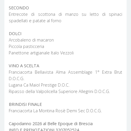
SECONDO
Entrecote di scottona di manzo su letto di spinaci
spadellati e patate al forno
DOLCI
Arcobaleno di macaron
Piccola pasticceria
Panettone artigianale Italo Vezzoli
VINO A SCELTA
Franciacorta Bellavista Alma Assemblage 1° Extra Brut
D.O.C.G.
Lugana Ca Maiol Prestige D.O.C.
Ripasso della Valpolicella Superiore Allegrini D.O.C.G.
BRINDISI FINALE
Franciacorta La Montina Rosè Demi Sec D.O.C.G.
Capodanno 2026 al Belle Epoque di Brescia
INFO E PRENOTAZIONI 3207052524