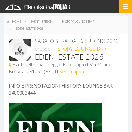
HOME
EVENTI BRESCIA
HISTORY LOUNGE BAR
EDEN. ESTATE 2026
SABATO SERA DAL 6 GIUGNO 2026
presso
HISTORY LOUNGE BAR
EDEN. ESTATE 2026
Via Trivellini, parcheggio Esselunga di Via Milano, -
Brescia, 25126 - (BS), IT
vedi mappa
INFO E PRENOTAZIONI HISTORY LOUNGE BAR:
3480083444