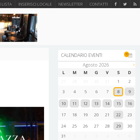
N LISTA
INSERISCI LOCALE
NEWSLETTER
CONTATTI
70
CALENDARIO EVENTI
Agosto 2026
>
L
M
M
G
V
S
D
27
28
29
30
31
1
2
9
3
4
5
6
7
8
10
11
12
13
14
15
16
22
17
18
19
20
21
23
29
24
25
26
27
28
30
31
1
2
3
4
5
6