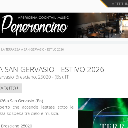
METTITI I
LA TERRAZZA A SAN GERVASIO - ESTIVO 2026
A SAN GERVASIO - ESTIVO 2026
Via delle corti, - San Gervasio Bresciano, 25020 - (Bs), IT
CADUTO !
026 a San Gervasio (Bs)
’aperto che accende l’estate sotto le
azza sospesa tra cielo e musica.
io Bresciano 25020