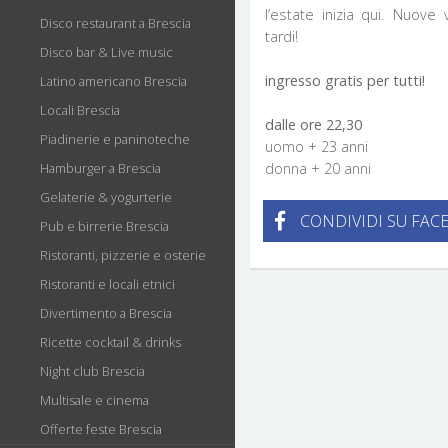
l’estate inizia qui. Nuove
Disco restaurant a Brescia
tardi!
Disco bar & Live music
ingresso gratis per tutti!
Latino americano Brescia
Locali Brescia
dalle ore 22,30
Piadinerie e paninoteche
uomo + 23 anni
Hamburger a Brescia
donna + 20 anni
Gelaterie & yogurterie
CONDIVIDI SU FAC
Pub e birrerie Brescia
Ristoranti, pizzerie e osterie
Ristoranti e locali etnici
Divertimento a Brescia
Ricette cocktail & drinks
Night club Brescia
Multisale e cinema
Offerte feste Brescia