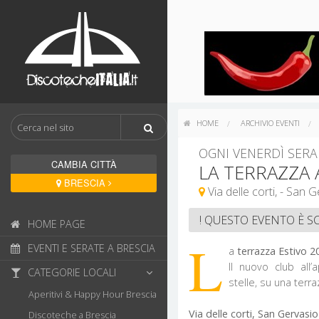
HOME
ARCHIVIO EVENTI
OGNI VENERDÌ SERA
CAMBIA CITTÀ
LA TERRAZZA 
BRESCIA
! QUESTO EVENTO È S
HOME PAGE
L
EVENTI E SERATE A BRESCIA
a
terrazza Estivo 2
ll nuovo club all
CATEGORIE LOCALI
stelle, su una terr
Aperitivi & Happy Hour Brescia
Via delle corti, San Gervas
Discoteche a Brescia