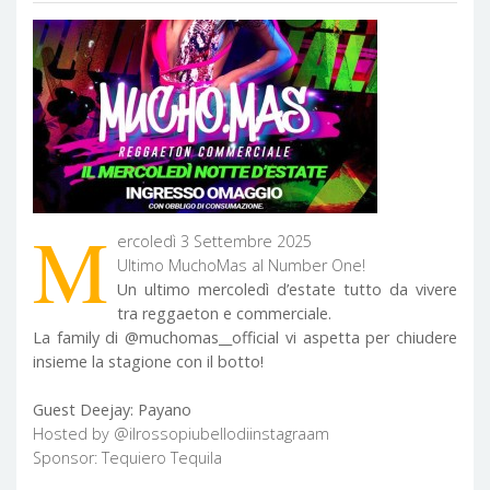
M
ercoledì 3 Settembre 2025
Ultimo MuchoMas al Number One!
Un ultimo mercoledì d’estate tutto da vivere
tra reggaeton e commerciale.
La family di @muchomas__official vi aspetta per chiudere
insieme la stagione con il botto!
Guest Deejay: Payano
Hosted by @ilrossopiubellodiinstagraam
Sponsor: Tequiero Tequila