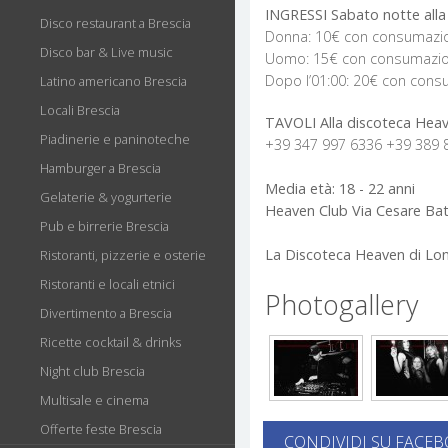
INGRESSI Sabato notte alla
Disco restaurant a Brescia
Donna: 10€ con consumazi
Disco bar & Live music
Uomo: 15€ con consumazi
Dopo l’01:00: 20€ con con
Latino americano Brescia
Locali Brescia
TAVOLI Alla discoteca Heav
Piadinerie e paninoteche
+39 347 997 6336 +39 389 
Hamburger a Brescia
Media età: 18 - 22 anni
Gelaterie & yogurterie
Heaven Club Via Cesare Batt
Pub e birrerie Brescia
La Discoteca Heaven di Lo
Ristoranti, pizzerie e osterie
Ristoranti e locali etnici
Photogallery
Divertimento a Brescia
Ricette cocktail & drinks
Night club Brescia
Multisale e cinema
Offerte feste Brescia
CONDIVIDI SU FACE