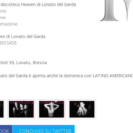
 discoteca Heaven di Lonato del Garda
one
one
sumazione
en di Lonato del Garda
850 5456
isti 39, Lonato, Brescia
nato del Garda è aperta anche la domenica con LATINO AMERICANO
BOOK
CONDIVIDI SU TWITTER