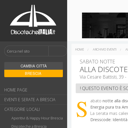
HOME
ARCHIVIO EVENTI
A
SABATO NOTTE
CAMBIA CITTÀ
ALLA DISCOT
BRESCIA
! QUESTO EVENTO È S
HOME PAGE
S
EVENTI E SERATE A BRESCIA
abato
notte alla di
Energia pura tra A
CATEGORIE LOCALI
La serata mas calien
Aperitivi & Happy Hour Brescia
Dresscode: Identità 
Discoteche a Brescia