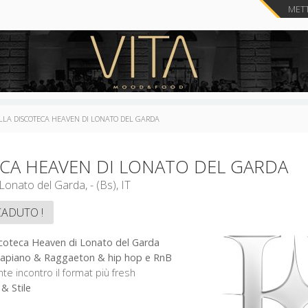
METT
LLA DISCOTECA HEAVEN DI LONATO DEL GARDA
ECA HEAVEN DI LONATO DEL GARDA
Via Cesare Battisti, 39 - Lonato del Garda, - (Bs), IT
CADUTO !
scoteca Heaven di Lonato del Garda
mapiano & Raggaeton & hip hop e RnB
te incontro il format più fresh
& Stile