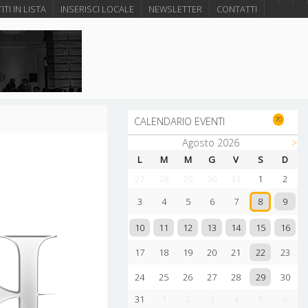
ITI IN LISTA
INSERISCI LOCALE
NEWSLETTER
CONTATTI
70
CALENDARIO EVENTI
Agosto 2026
>
L
M
M
G
V
S
D
27
28
29
30
31
1
2
9
3
4
5
6
7
8
10
11
12
13
14
15
16
22
17
18
19
20
21
23
29
24
25
26
27
28
30
31
1
2
3
4
5
6