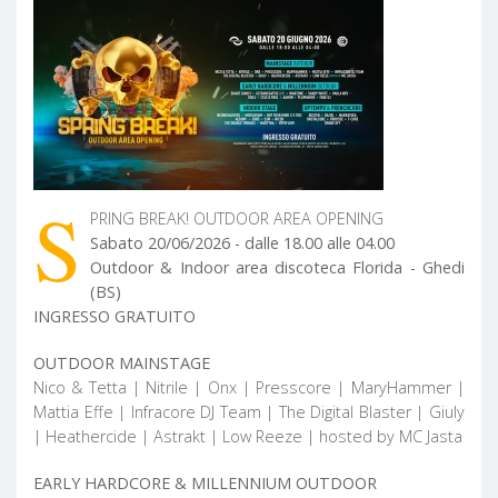
S
PRING BREAK! OUTDOOR AREA OPENING
Sabato 20/06/2026 - dalle 18.00 alle 04.00
Outdoor & Indoor area discoteca Florida - Ghedi
(BS)
INGRESSO GRATUITO
OUTDOOR MAINSTAGE
Nico & Tetta | Nitrile | Onx | Presscore | MaryHammer |
Mattia Effe | Infracore DJ Team | The Digital Blaster | Giuly
| Heathercide | Astrakt | Low Reeze | hosted by MC Jasta
EARLY HARDCORE & MILLENNIUM OUTDOOR