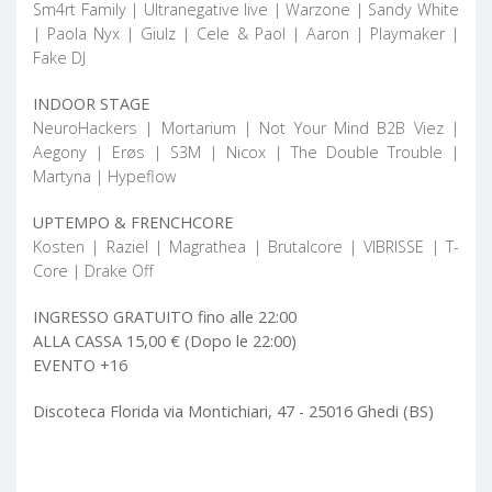
Sm4rt Family | Ultranegative live | Warzone | Sandy White
| Paola Nyx | Giulz | Cele & Paol | Aaron | Playmaker |
Fake DJ
INDOOR STAGE
NeuroHackers | Mortarium | Not Your Mind B2B Viez |
Aegony | Erøs | S3M | Nicox | The Double Trouble |
Martyna | Hypeflow
UPTEMPO & FRENCHCORE
Kosten | Raziel | Magrathea | Brutalcore | VIBRISSE | T-
Core | Drake Off
INGRESSO GRATUITO fino alle 22:00
ALLA CASSA 15,00 € (Dopo le 22:00)
EVENTO +16
Discoteca Florida via Montichiari, 47 - 25016 Ghedi (BS)