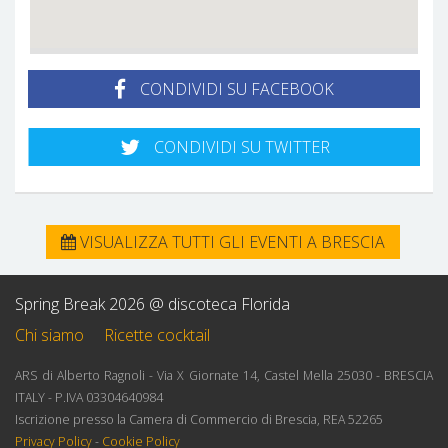
CONDIVIDI SU FACEBOOK
CONDIVIDI SU TWITTER
VISUALIZZA TUTTI GLI EVENTI A BRESCIA
Spring Break 2026 @ discoteca Florida
Chi siamo
Ricette cocktail
ARS di Alberto Ragnoli - Via X Giornate 14, Castel Mella 25030 - BRESCIA
ITALY - P.IVA 03304640984
Iscrizione presso la Camera di Commercio di Brescia, REA 52265
Privacy Policy
-
Cookie Policy