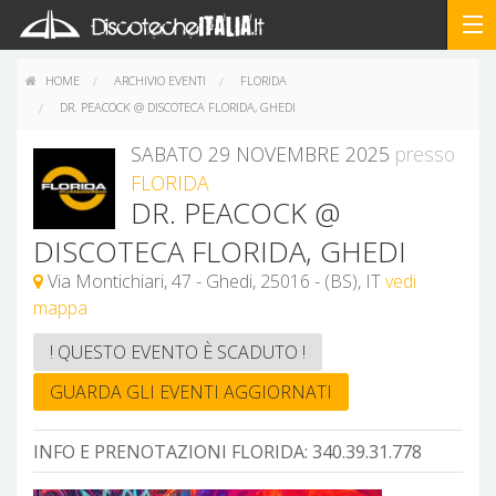
HOME
ARCHIVIO EVENTI
FLORIDA
DR. PEACOCK @ DISCOTECA FLORIDA, GHEDI
SABATO 29 NOVEMBRE 2025
presso
FLORIDA
DR. PEACOCK @
DISCOTECA FLORIDA, GHEDI
Via Montichiari, 47 - Ghedi, 25016 - (BS), IT
vedi
mappa
! QUESTO EVENTO È SCADUTO !
GUARDA GLI EVENTI AGGIORNATI
INFO E PRENOTAZIONI FLORIDA:
340.39.31.778