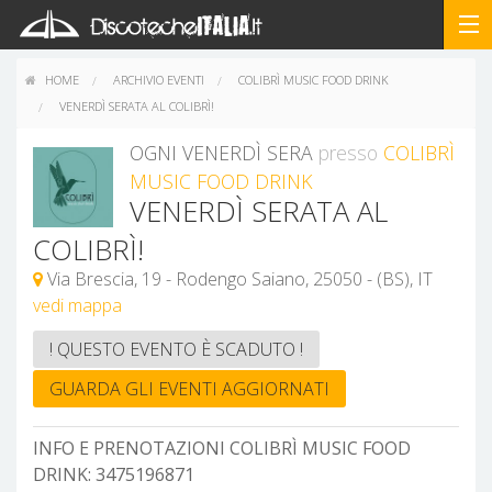
HOME
ARCHIVIO EVENTI
COLIBRÌ MUSIC FOOD DRINK
VENERDÌ SERATA AL COLIBRÌ!
OGNI VENERDÌ SERA
presso
COLIBRÌ
MUSIC FOOD DRINK
VENERDÌ SERATA AL
COLIBRÌ!
Via Brescia, 19 - Rodengo Saiano, 25050 - (BS), IT
vedi mappa
! QUESTO EVENTO È SCADUTO !
GUARDA GLI EVENTI AGGIORNATI
INFO E PRENOTAZIONI COLIBRÌ MUSIC FOOD
DRINK:
3475196871