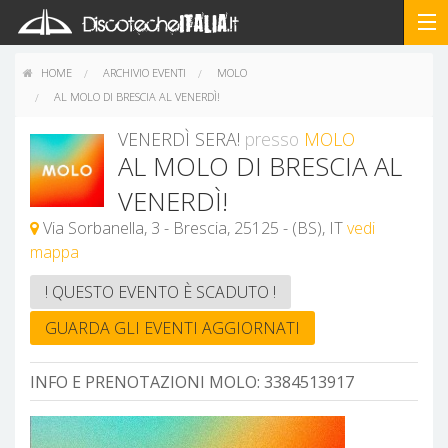
HOME
ARCHIVIO EVENTI
MOLO
AL MOLO DI BRESCIA AL VENERDÌ!
VENERDÌ SERA!
presso
MOLO
AL MOLO DI BRESCIA AL
VENERDÌ!
Via Sorbanella, 3 - Brescia, 25125 - (BS), IT
vedi
mappa
! QUESTO EVENTO È SCADUTO !
GUARDA GLI EVENTI AGGIORNATI
INFO E PRENOTAZIONI MOLO:
3384513917