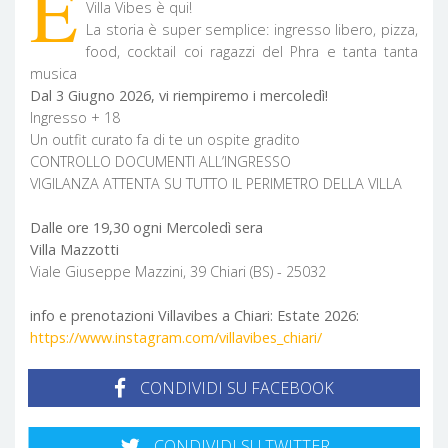
E
Villa Vibes è qui!
La storia è super semplice: ingresso libero, pizza,
food, cocktail coi ragazzi del Phra e tanta tanta
musica
Dal 3 Giugno 2026, vi riempiremo i mercoledì!
Ingresso + 18
Un outfit curato fa di te un ospite gradito
CONTROLLO DOCUMENTI ALL’INGRESSO
VIGILANZA ATTENTA SU TUTTO IL PERIMETRO DELLA VILLA
Dalle ore 19,30 ogni Mercoledì sera
Villa Mazzotti
Viale Giuseppe Mazzini, 39 Chiari (BS) - 25032
info e prenotazioni Villavibes a Chiari: Estate 2026:
https://www.instagram.com/villavibes_chiari/
CONDIVIDI SU FACEBOOK
CONDIVIDI SU TWITTER