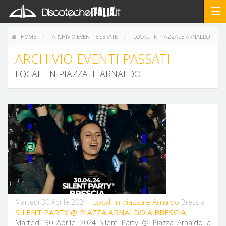
HOME
ARCHIVIO EVENTI E SERATE
LOCALI IN PIAZZALE ARNALDO
ARCHIVIO EVENTI PASSATI
LOCALI IN PIAZZALE ARNALDO
Locali in piazzale Arnaldo
Martedì 30 Aprile 2024 -
Brescia
SILENT PARTY @ PIAZZA ARNALDO A BRESCIA
Martedì 30 Aprile 2024 Silent Party @ Piazza Arnaldo a