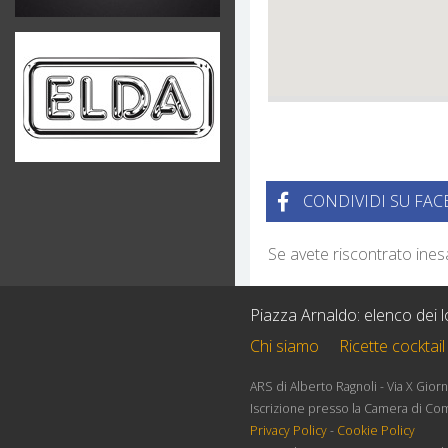
CONDIVIDI SU FA
Se avete riscontrato ine
Piazza Arnaldo: elenco dei lo
Chi siamo
Ricette cocktail
ARS di Alberto Ragnoli - Via X Gio
Iscrizione presso la Camera di Co
Privacy Policy
-
Cookie Policy