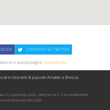
CEBOOK
CONDIVIDI SU TWITTER
sattezze in questa pagina
segnalatecelo
.
cali e ristoranti di piazzale Arnaldo a Brescia
rnate 14, Castel Mella 25030 - BRESCIA ITALY - P.IVA 03304640984
mmercio di Brescia, REA 52265