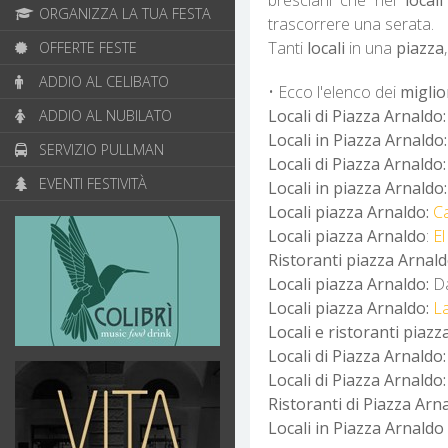
ORGANIZZA LA TUA FESTA
trascorrere una serata.
Tanti
locali
in una
piazza
OFFERTE FESTE
ADDIO AL CELIBATO
• Ecco l'elenco dei
miglio
Locali di Piazza Arnaldo:
ADDIO AL NUBILATO
Locali in Piazza Arnaldo:
SERVIZIO PULLMAN
Locali di Piazza Arnaldo
EVENTI FESTIVITÀ
Locali in piazza Arnaldo:
Locali piazza Arnaldo:
C
Locali piazza Arnaldo
:
El
Ristoranti piazza Arnal
Locali piazza Arnaldo:
D
Locali piazza Arnaldo:
La
Locali e ristoranti piazz
Locali di Piazza Arnaldo
Locali di Piazza Arnaldo
Ristoranti di Piazza Arn
Locali in Piazza Arnaldo