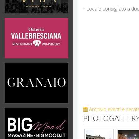
• Locale consigliato a due
Archivio eventi e serat
PHOTOGALLERY 