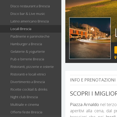
Disco restaurant a Brescia
Disco bar & Live music
Latino americano Brescia
Locali Brescia
Piadinerie e paninoteche
Hamburger a Brescia
Gelaterie & yogurterie
Pub e birrerie Brescia
Ristoranti, pizzerie e osterie
Ristoranti e locali etnici
INFO E PRENOTAZIONI 
Divertimento a Brescia
Ricette cocktail & drinks
SCOPRI I MIGLIO
Night club Brescia
Piazza Arnaldo
nel terzo 
Multisale e cinema
aperitivi alla cena, dal
Offerte feste Brescia
bresciani che nei
locali