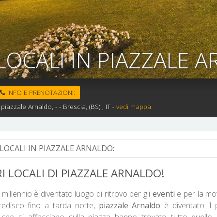
LOCALI IN PIAZZALE 
INFO E PRENOTAZIONI:
piazzale Arnaldo, -
-
Brescia,
(BS)
, IT
-
vedi mappa
LOCALI IN PIAZZALE ARNALDO:
RI LOCALI DI PIAZZALE ARNALDO!
millennio è diventato luogo di ritrovo per gli
eventi
e per la mov
 predisco fino a tarda notte,
piazzale Arnaldo
è diventato il 
che si affacciano sulla piazza hanno trovato tutto quello