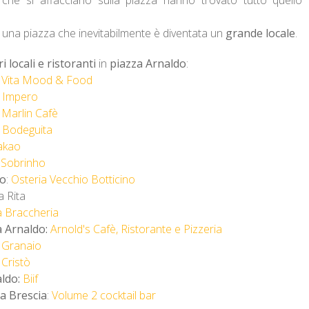
, una piazza che inevitabilmente è diventata un
grande locale
.
ri
locali
e
ristoranti
in
piazza Arnaldo
:
Vita Mood & Food
Impero
:
Marlin Cafè
Bodeguita
akao
 Sobrinho
do
:
Osteria Vecchio Botticino
a Rita
 Braccheria
a Arnaldo:
Arnold's Cafè, Ristorante e Pizzeria
:
Granaio
:
Cristò
aldo:
Biif
 a Brescia
:
Volume 2 cocktail bar