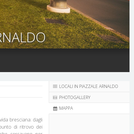
ARNALDO
LOCALI IN PIAZZALE ARNALDO
PHOTOGALLERY
MAPPA
ida bresciana: dagli
punto di ritrovo dei
 che cercavano per