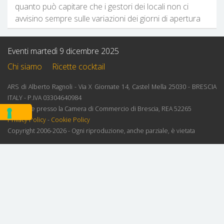
quanto può capitare che i gestori dei locali non ci
avvisino sempre sulle variazioni dei giorni di apertura
Eventi martedì 9 dicembre 2025
Chi siamo
Ricette cocktail
ARS di Alberto Ragnoli - Via X Giornate 14, Castel Mella 25030 - BRESCIA
ITALY - P.IVA 03304640984
Iscrizione presso la Camera di Commercio di Brescia, REA 52265
Privacy Policy
-
Cookie Policy
Copyright 2006-2026 - Ogni riproduzione, anche parziale, è vietata