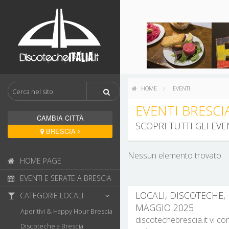
HOME
EVENTI
EVENTI BRESCI
CAMBIA CITTÀ
SCOPRI TUTTI GLI EV
BRESCIA
Nessun elemento trovato.
HOME PAGE
EVENTI E SERATE A BRESCIA
LOCALI, DISCOTECHE, 
CATEGORIE LOCALI
MAGGIO 2025
Aperitivi & Happy Hour Brescia
discotechebrescia.it vi co
Discoteche a Brescia