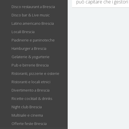
può capitare che i gestori 
Disco restaurant a Brescia
Disco bar & Live music
Latino americano Brescia
Locali Brescia
Piadinerie e paninoteche
Hamburger a Brescia
Gelaterie & yogurterie
Pub e birrerie Brescia
Ristoranti, pizzerie e osterie
Ristoranti e locali etnici
Divertimento a Brescia
Ricette cocktail & drinks
Night club Brescia
Multisale e cinema
Offerte feste Brescia