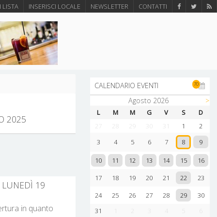
N LISTA
INSERISCI LOCALE
NEWSLETTER
CONTATTI
70
CALENDARIO EVENTI
Agosto 2026
>
L
M
M
G
V
S
D
O 2025
27
28
29
30
31
1
2
9
3
4
5
6
7
8
10
11
12
13
14
15
16
22
17
18
19
20
21
23
I LUNEDÌ 19
29
24
25
26
27
28
30
pertura in quanto
31
1
2
3
4
5
6