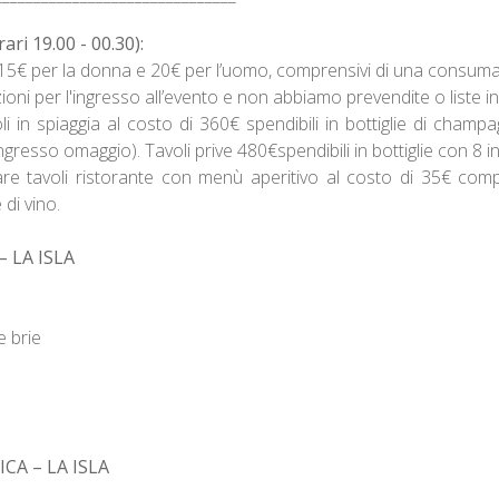
ri 19.00 - 00.30):
di 15€ per la donna e 20€ per l’uomo, comprensivi di una consum
i per l'ingresso all’evento e non abbiamo prevendite o liste in
oli in spiaggia al costo di 360€ spendibili in bottiglie di cham
ngresso omaggio). Tavoli prive 480€spendibili in bottiglie con 8 i
are tavoli ristorante con menù aperitivo al costo di 35€ com
 di vino.
 LA ISLA
e brie
A – LA ISLA