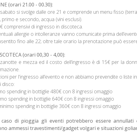
 (orari 21.00 - 00.30):
 sabato si svolge dalle ore 21 e comprende un menu fisso (terra
 primo e secondo, acqua (vini esclusi).
0€ comprensivi di ingresso in discoteca.
ntuali allergie o intolleranze vanno comunicate prima dell’event
sentito fino alle 22; oltre tale orario la prenotazione può essere
COTECA (orari 00,30 - 4,00):
anotte e mezza ed il costo dell’ingresso è di 15€ per la don
umazione.
i per l'ingresso all’evento e non abbiamo prevendite o liste in
i disco:
 spending in bottiglie 480€ con 8 ingressi omaggio
o spending in bottiglie 640€ con 8 ingressi omaggio
imo spending in bottiglie 360€ con 8 ingressi omaggio
caso di pioggia gli eventi potrebbero essere annullati 
ono ammessi travestimenti/gadget volgari e situazioni goliar
_______________________________