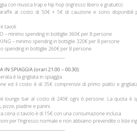
ggia con musica trap e hip hop (ingresso libero e gratuito).
araffe al costo di 50€ + 5€ di cauzione e sono disponibili p
e tavoli:
– minimo spending in bottiglie 360€ per 8 persone
NG – minimo spending in bottiglie 320€ per 8 persone
spending in bottiglie 260€ per 8 persone
_______________________________
IN SPIAGGIA (orari 21.00 – 00.30):
erata è la grigliata in spiaggia.
e ed il costo è di 35€ comprensivi di primo piatto e griglia
voli lounge bar al costo di 240€ ogni 6 persone. La quota è s
k, pizze, piadine e panini.
nza cena o tavolo è di 15€ con una consumazione inclusa.
ni per l'ingresso normale e non abbiamo prevendite o liste ing
_______________________________