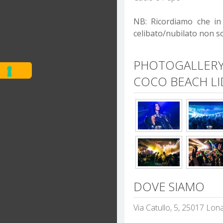
NB: Ricordiamo che in 
celibato/nubilato non s
PHOTOGALLERY 
COCO BEACH LI
DOVE SIAMO
Via Catullo, 5, 25017 Lon