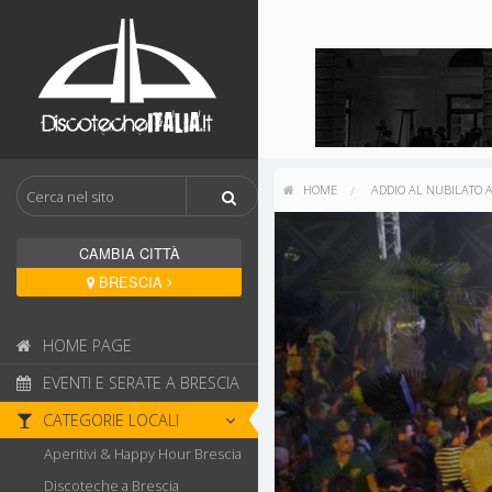
HOME
ADDIO AL NUBILATO A
CAMBIA CITTÀ
BRESCIA
HOME PAGE
EVENTI E SERATE A BRESCIA
CATEGORIE LOCALI
Aperitivi & Happy Hour Brescia
Discoteche a Brescia