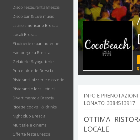
Disco restaurant a Brescia
Disco bar & Live music
Latino americano Brescia
Locali Brescia
Piadinerie e paninoteche
Hamburger a Brescia
Gelaterie & yogurterie
Pub e birrerie Brescia
Ristoranti, pizzerie e osterie
Ristoranti e locali etnici
INFO E PRENOTAZIONI 
Divertimento a Brescia
LONATO:
3384513917
Ricette cocktail & drinks
Night club Brescia
OTTIMA RISTOR
Multisale e cinema
LOCALE
Offerte feste Brescia