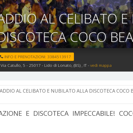
ADDIO AL CELIBATO E
DISCOTECA COCO BEA
INFO E PRENOTAZIONI:
3384513917
Via Catullo, 5 -
25017 -
Lido di Lonato,
(BS)
, IT
-
vedi mappa
ADDIO AL CELIBATO E NUBILATO ALLA DISCOTECA COCO B
AZIONE E DISCOTECA IMPECCABILE! COC