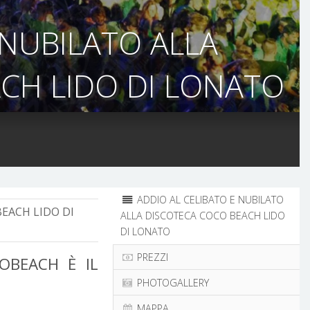
 NUBILATO ALLA
CH LIDO DI LONATO
ADDIO AL CELIBATO E NUBILATO
EACH LIDO DI
ALLA DISCOTECA COCO BEACH LIDO
DI LONATO
PREZZI
OBEACH È IL
PHOTOGALLERY
MAPPA