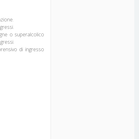
azione.
gressi.
pagne o superalcolico
ngressi.
prensivo di ingresso