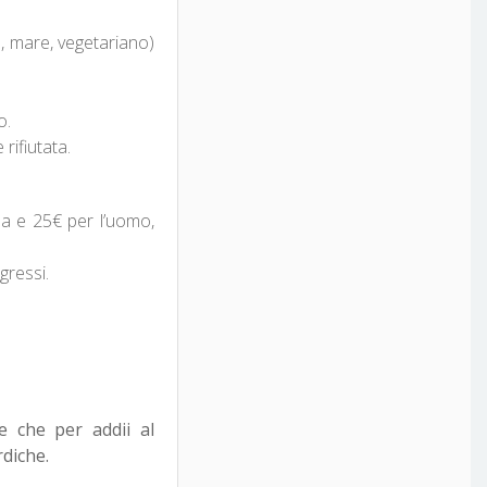
, mare, vegetariano)
o.
 rifiutata.
na e 25€ per l’uomo,
gressi.
e che per addii al
diche.