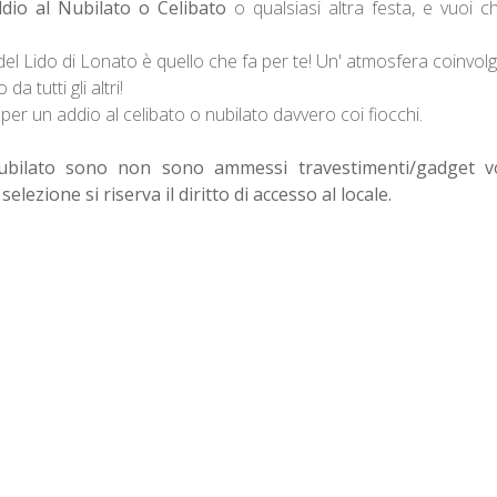
dio al Nubilato o Celibato
o qualsiasi altra festa, e vuoi ch
del Lido di Lonato è quello che fa per te! Un' atmosfera coinvol
a tutti gli altri!
per un addio al celibato o nubilato davvero coi fiocchi.
nubilato sono non sono ammessi travestimenti/gadget vo
selezione si riserva il diritto di accesso al locale.