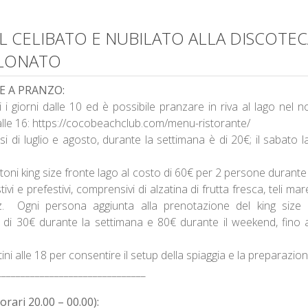
AL CELIBATO E NUBILATO ALLA DISCOTE
 LONATO
E A PRANZO:
i i giorni dalle 10 ed è possibile pranzare in riva al lago nel 
2 alle 16: https://cocobeachclub.com/menu-ristorante/
mesi di luglio e agosto, durante la settimana è di 20€; il sabato l
ttoni king size fronte lago al costo di 60€ per 2 persone durant
ivi e prefestivi, comprensivi di alzatina di frutta fresca, teli mar
ritz. Ogni persona aggiunta alla prenotazione del king si
 di 30€ durante la settimana e 80€ durante il weekend, fino
tini alle 18 per consentire il setup della spiaggia e la preparazione
_______________________________
ari 20.00 – 00.00):