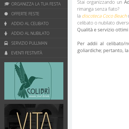
Stai organizzando un
Ad
ORGANIZZA LA TUA FESTA
rimanga senza fiato?
OFFERTE FESTE
la
discoteca Coco Beach
celibato o nubilato diverso d
ADDIO AL CELIBATO
Qualità e servizio ottimi
ADDIO AL NUBILATO
Per addii al celibato/
SERVIZIO PULLMAN
goliardiche; pertanto, la 
EVENTI FESTIVITÀ