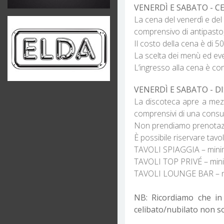
VENERDÌ E SABATO - CENE
La cena del venerdì e del
comprensivo di antipasto,
Il costo della cena è di 5
La scelta dei menù ed eve
L’ingresso alla cena è con
VENERDÌ E SABATO - DIS
La discoteca apre a mezz
comprensivi di una cons
Non prendiamo prenotazion
È possibile riservare tavol
TAVOLI SPIAGGIA – minimo
TAVOLI TOP PRIVÉ – minim
TAVOLI LOUNGE BAR – min
NB: Ricordiamo che in 
celibato/nubilato non s
_________________________