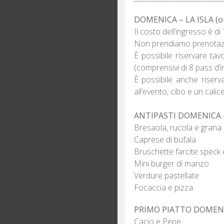
DOMENICA – LA ISLA (ora
Il costo dell’ingresso è 
Non prendiamo prenotazion
È possibile riservare tav
(comprensivi di 8 pass d’i
È possibile anche riserv
all’evento, cibo e un calice
ANTIPASTI DOMENICA –
Bresaola, rucola e grana
Caprese di bufala
Bruschette farcite speck 
Mini burger di manzo
Verdure pastellate
Focaccia e pizza
PRIMO PIATTO DOMENIC
Cacio e Pepe