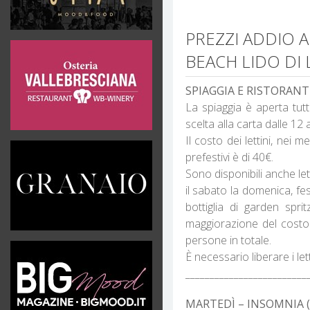
PREZZI ADDIO 
BEACH LIDO DI
SPIAGGIA E RISTORANT
La spiaggia è aperta tutt
scelta alla carta dalle 1
Il costo dei lettini, nei 
prefestivi è di 40€.
Sono disponibili anche le
il sabato la domenica, fest
bottiglia di garden sp
maggiorazione del costo
persone in totale.
È necessario liberare i let
_________________________
MARTEDÌ – INSOMNIA (or