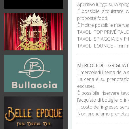
Aperitivo lungo sulla spia
É possibile acquistare c
proposte food.
È inoltre possibile riservar
TAVOLI TOP PRIVÉ PALCO 
TAVOLI SPIAGGIA E VIP KI
TAVOLI LOUNGE – minimo 
_________________________
MERCOLEDÌ – GRIGLIATA 
Il mercoledì il tema della s
La cena è su prenotazion
escluse).
È possibile riservare ta
l’acquisto di bottiglie, drin
Il costo dell’ingresso se
Non prendiamo prenotazio
_________________________