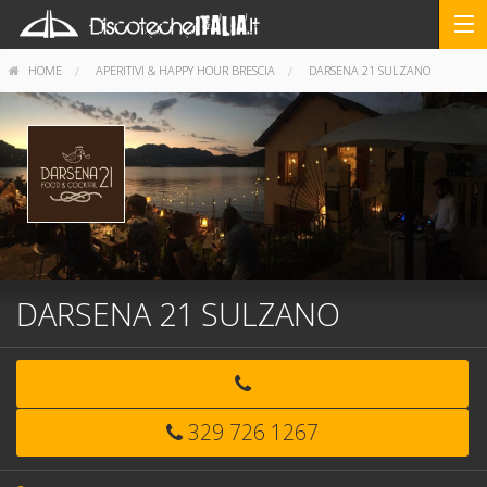
HOME
APERITIVI & HAPPY HOUR BRESCIA
DARSENA 21 SULZANO
DARSENA 21 SULZANO
329 726 1267