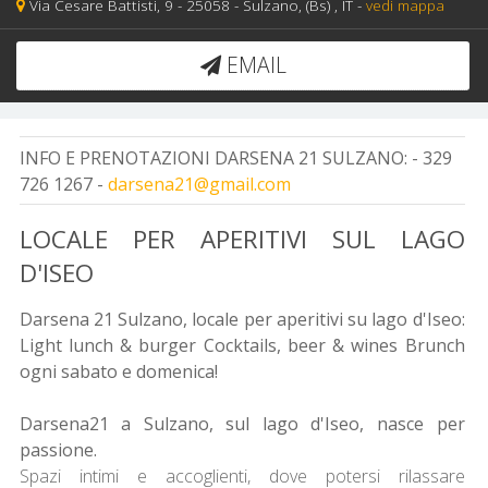
Via Cesare Battisti, 9 -
25058 -
Sulzano,
(Bs)
, IT
-
vedi mappa
EMAIL
INFO E PRENOTAZIONI DARSENA 21 SULZANO:
- 329
726 1267 -
darsena21@gmail.com
LOCALE PER APERITIVI SUL LAGO
D'ISEO
Darsena 21 Sulzano, locale per aperitivi su lago d'Iseo:
Light lunch & burger Cocktails, beer & wines Brunch
ogni sabato e domenica!
Darsena21 a Sulzano, sul lago d'Iseo, nasce per
passione.
Spazi intimi e accoglienti, dove potersi rilassare