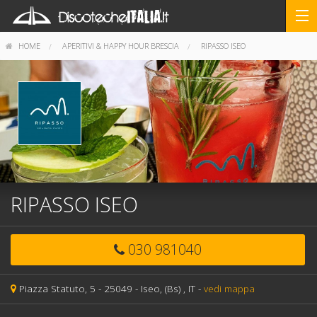
HOME
APERITIVI & HAPPY HOUR BRESCIA
RIPASSO ISEO
RIPASSO ISEO
030 981040
Piazza Statuto, 5 -
25049 -
Iseo,
(Bs)
, IT
-
vedi mappa