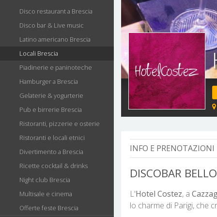
Disco restaurant a Brescia
Disco bar & Live music
Latino americano Brescia
Locali Brescia
Piadinerie e paninoteche
Hamburger a Brescia
Gelaterie & yogurterie
Pub e birrerie Brescia
Ristoranti, pizzerie e osterie
Ristoranti e locali etnici
INFO E PRENOTAZIONI
Divertimento a Brescia
Ricette cocktail & drinks
DISCOBAR BELLO
Night club Brescia
L'
Hotel Costez
, a
Cazzag
Multisale e cinema
lo charme di Parigi, che 
Offerte feste Brescia