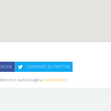
CEBOOK
CONDIVIDI SU TWITTER
sattezze in questa pagina
segnalatecelo
.