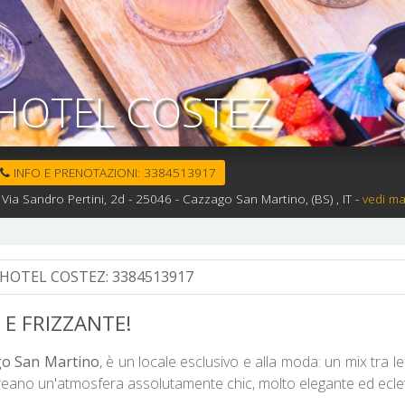
HOTEL COSTEZ
INFO E PRENOTAZIONI:
3384513917
Via Sandro Pertini, 2d -
25046 -
Cazzago San Martino,
(BS)
, IT
-
vedi m
 HOTEL COSTEZ:
3384513917
 E FRIZZANTE!
o San Martino
, è un locale esclusivo e alla moda: un mix tra le
creano un'atmosfera assolutamente chic, molto elegante ed eclet