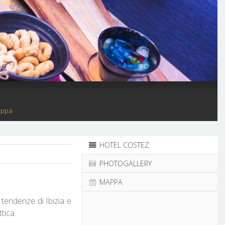
appa
HOTEL COSTEZ
PHOTOGALLERY
MAPPA
 tendenze di Ibizia e
tica.