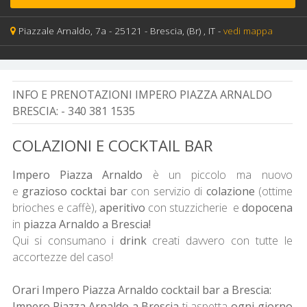
Piazzale Arnaldo, 7a -
25121 -
Brescia,
(Br)
, IT
-
vedi mappa
INFO E PRENOTAZIONI IMPERO PIAZZA ARNALDO
BRESCIA:
- 340 381 1535
COLAZIONI E COCKTAIL BAR
Impero Piazza Arnaldo
è un piccolo ma nuovo
e
grazioso cocktai bar
con servizio di
colazione
(ottime
brioches e caffè),
aperitivo
con stuzzicherie e
dopocena
in
piazza Arnaldo a Brescia!
Qui si consumano i
drink
creati davvero con tutte le
accortezze del caso!
Orari Impero Piazza Arnaldo cocktail bar a Brescia:
Impero Piazza Arnaldo a Brescia
ti aspetta
ogni giorno