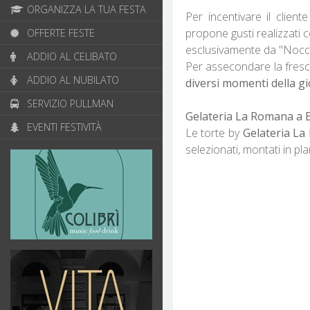
ORGANIZZA LA TUA FESTA
Per incentivare il clien
propone gusti realizzati 
OFFERTE FESTE
esclusivamente da "Nocci
ADDIO AL CELIBATO
Per assecondare la fres
ADDIO AL NUBILATO
diversi momenti della g
SERVIZIO PULLMAN
Gelateria La Romana a Br
EVENTI FESTIVITÀ
Le torte by
Gelateria L
selezionati, montati in 