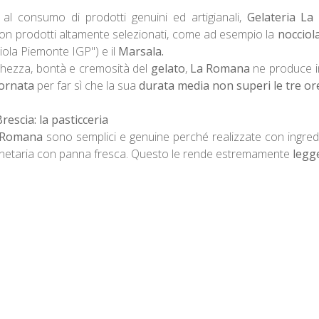
te al consumo di prodotti genuini ed artigianali,
Gelateria La
con prodotti altamente selezionati, come ad esempio la
nocciol
ola Piemonte IGP") e il
Marsala.
chezza, bontà e cremosità del
gelato
,
La Romana
ne produce in
iornata
per far sì che la sua
durata media non superi le tre ore
escia: la pasticceria
a Romana
sono semplici e genuine perché realizzate con ingred
planetaria con panna fresca. Questo le rende estremamente
legge