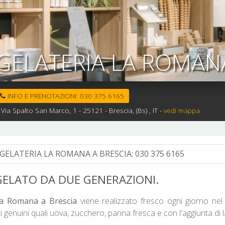
GELATERIA LA ROMANA
INFO E PRENOTAZIONI:
030 375 6165
Via Spalto San Marco, 1 -
25121 -
Brescia,
(Bs)
, IT
-
vedi mappa
GELATERIA LA ROMANA A BRESCIA:
030 375 6165
 GELATO DA DUE GENERAZIONI.
 La Romana a Brescia
viene realizzato fresco ogni giorno nel
ti genuini quali uova, zucchero, panna fresca e con l'aggiunta di l