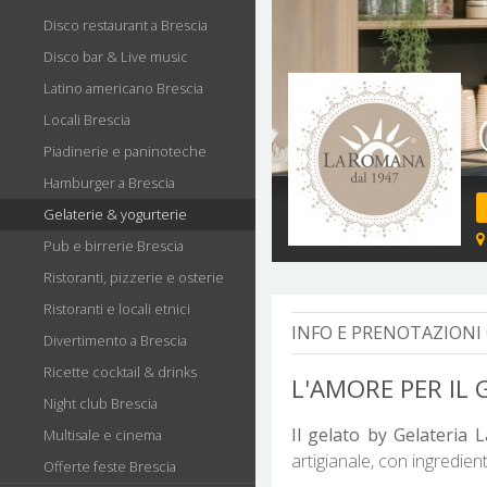
Disco restaurant a Brescia
Disco bar & Live music
Latino americano Brescia
Locali Brescia
Piadinerie e paninoteche
Hamburger a Brescia
Gelaterie & yogurterie
Pub e birrerie Brescia
Ristoranti, pizzerie e osterie
Ristoranti e locali etnici
INFO E PRENOTAZIONI 
Divertimento a Brescia
Ricette cocktail & drinks
L'AMORE PER IL
Night club Brescia
Il gelato by Gelateria
Multisale e cinema
artigianale, con ingredien
Offerte feste Brescia