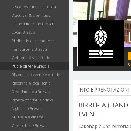
Disco restaurant a Brescia
Disco bar & Live music
Latino americano Brescia
Locali Brescia
Piadinerie e paninoteche
Hamburger a Brescia
Gelaterie & yogurterie
Pub e birrerie Brescia
Ristoranti, pizzerie e osterie
Ristoranti e locali etnici
INFO E PRENOTAZIONI 
Divertimento a Brescia
Ricette cocktail & drinks
BIRRERIA (HAND
Night club Brescia
EVENTI.
Multisale e cinema
Offerte feste Brescia
Lakehop
è una
birreria