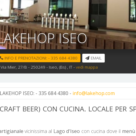
LAKEHOP ISEO
INFO E PRENOTAZIONI:
-
335 684 4380
EMAIL
Via Mier, 27/B -
250249 -
Iseo,
(Bs)
, IT
-
vedi mappa
LAKEHOP ISEO:
- 335 684 4380 -
info@lakehop.com
 CRAFT BEER) CON CUCINA. LOCALE PER S
artigianale
vicinissima al
Lago d'Iseo
con cucina dove il
menù 