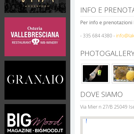
INFO E PRENOT
Per info e prenotazioni
- 335 684 4380 -
info@la
PHOTOGALLERY
DOVE SIAMO
Via Mier n 27/B 25049 Is