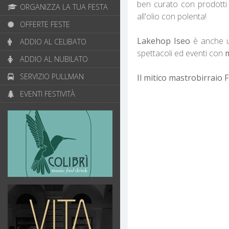
ben curato con prodotti d
ORGANIZZA LA TUA FESTA
all'olio con polenta!
OFFERTE FESTE
Lakehop Iseo
è anche un
ADDIO AL CELIBATO
spettacoli ed eventi con
m
ADDIO AL NUBILATO
SERVIZIO PULLMAN
Il mitico mastrobirraio 
EVENTI FESTIVITÀ