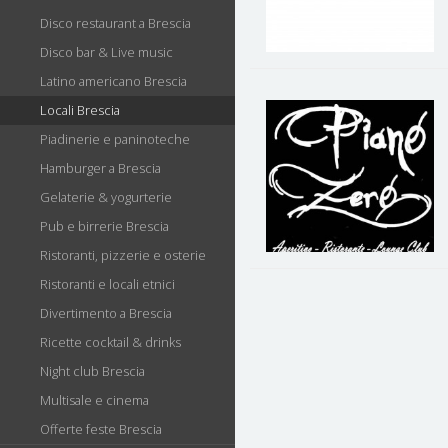
Disco restaurant a Brescia
Disco bar & Live music
Latino americano Brescia
Locali Brescia
Piadinerie e paninoteche
Hamburger a Brescia
Gelaterie & yogurterie
Pub e birrerie Brescia
Ristoranti, pizzerie e osterie
Ristoranti e locali etnici
Divertimento a Brescia
Ricette cocktail & drinks
Night club Brescia
Multisale e cinema
Offerte feste Brescia