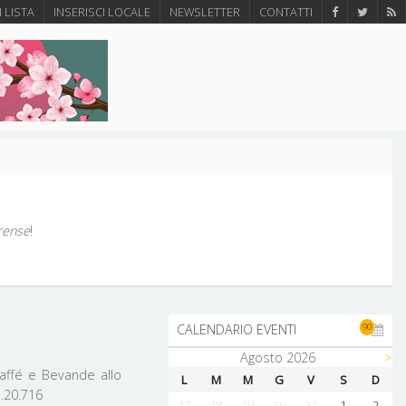
N LISTA
INSERISCI LOCALE
NEWSLETTER
CONTATTI
rense
!
90
CALENDARIO EVENTI
Agosto 2026
>
 Caffé e Bevande allo
L
M
M
G
V
S
D
7.20.716
27
28
29
30
31
1
2