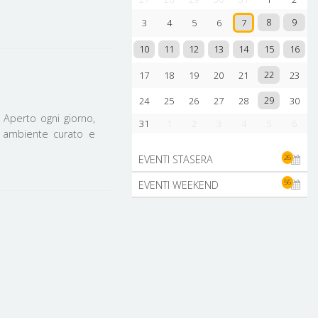
8
9
3
4
5
6
7
10
11
12
13
14
15
16
22
17
18
19
20
21
23
29
24
25
26
27
28
30
. Aperto ogni giorno,
31
1
2
3
4
5
6
i! ambiente curato e
26
EVENTI STASERA
56
EVENTI WEEKEND