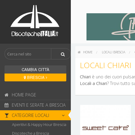
HOME
LOCALI BRESCIA
LOCALI CHIARI
CAMBIA CITTÀ
Chiari
è uno dei cuori pulsa
BRESCIA
Locali a Chiari
? Trovi tutto 
HOME PAGE
EVENTI E SERATE A BRESCIA
CATEGORIE LOCALI
Aperitivi & Happy Hour Brescia
Discoteche a Brescia