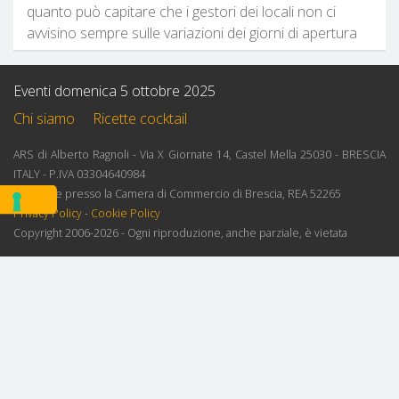
quanto può capitare che i gestori dei locali non ci
avvisino sempre sulle variazioni dei giorni di apertura
Eventi domenica 5 ottobre 2025
Chi siamo
Ricette cocktail
ARS di Alberto Ragnoli - Via X Giornate 14, Castel Mella 25030 - BRESCIA
ITALY - P.IVA 03304640984
Iscrizione presso la Camera di Commercio di Brescia, REA 52265
Privacy Policy
-
Cookie Policy
Copyright 2006-2026 - Ogni riproduzione, anche parziale, è vietata