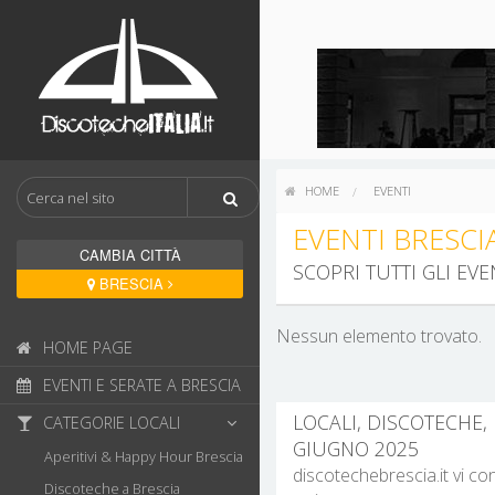
HOME
EVENTI
EVENTI BRESCI
CAMBIA CITTÀ
SCOPRI TUTTI GLI EV
BRESCIA
Nessun elemento trovato.
HOME PAGE
EVENTI E SERATE A BRESCIA
LOCALI, DISCOTECHE, 
CATEGORIE LOCALI
GIUGNO 2025
Aperitivi & Happy Hour Brescia
discotechebrescia.it vi co
Discoteche a Brescia