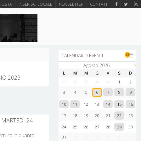
N LISTA
INSERISCI LOCALE
NEWSLETTER
CONTATTI
83
CALENDARIO EVENTI
Agosto 2026
>
L
M
M
G
V
S
D
NO 2025
27
28
29
30
31
1
2
7
8
9
3
4
5
6
10
11
14
15
16
12
13
22
17
18
19
20
21
23
I MARTEDÌ 24
29
24
25
26
27
28
30
pertura in quanto
31
1
2
3
4
5
6