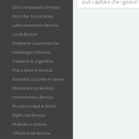
può capitare che i gestori 
Disco restaurant a Brescia
Disco bar & Live music
Latino americano Brescia
Locali Brescia
Piadinerie e paninoteche
Hamburger a Brescia
Gelaterie & yogurterie
Pub e birrerie Brescia
Ristoranti, pizzerie e osterie
Ristoranti e locali etnici
Divertimento a Brescia
Ricette cocktail & drinks
Night club Brescia
Multisale e cinema
Offerte feste Brescia