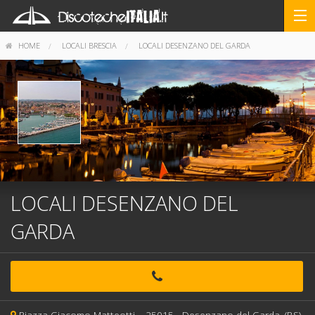
HOME
LOCALI BRESCIA
LOCALI DESENZANO DEL GARDA
LOCALI DESENZANO DEL
GARDA
Piazza Giacomo Matteotti, -
25015 -
Desenzano del Garda,
(BS)