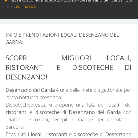
, IT
-
vedi mappa
INFO E PRENOTAZIONI LOCALI DESENZANO DEL
GARDA:
SCOPRI I MIGLIORI LOCALI,
RISTORANTI E DISCOTECHE DI
DESENZANO!
Desenzano del Garda
è una delle mete più gettonate per
la vita notturna bresciana.
Discotechebrescia vi propone una lista dei
locali
, dei
ristoranti
e
discoteche
di
Desenzano del Garda
con
relative descrizioni, recapiti e mappe per calcolare i
percorsi.
Ecco tutti i
locali
,
ristoranti
e
discoteche
di
Desenzano