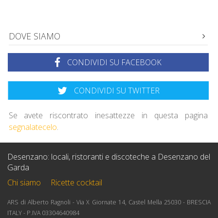
DOVE SIAMO
CONDIVIDI SU FACEBOOK
CONDIVIDI SU TWITTER
Se avete riscontrato inesattezze in questa pagina
segnalatecelo
.
Desenzano: locali, ristoranti e discoteche a Desenzano del
Garda
Chi siamo
Ricette cocktail
ARS di Alberto Ragnoli - Via X Giornate 14, Castel Mella 25030 - BRESCIA
ITALY - P.IVA 03304640984