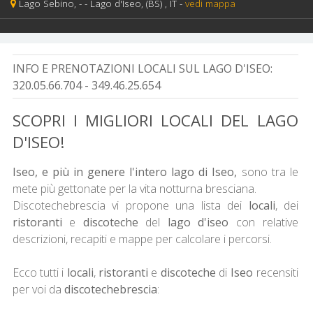
Lago Sebino, -
-
Lago d'Iseo,
(BS)
, IT
-
vedi mappa
INFO E PRENOTAZIONI LOCALI SUL LAGO D'ISEO:
320.05.66.704 - 349.46.25.654
SCOPRI I MIGLIORI LOCALI DEL LAGO
D'ISEO!
Iseo, e più in genere l'intero lago di Iseo,
sono tra le
mete più gettonate per la vita notturna bresciana.
Discotechebrescia vi propone una lista dei
locali
, dei
ristoranti
e
discoteche
del
lago d'iseo
con relative
descrizioni, recapiti e mappe per calcolare i percorsi.
Ecco tutti i
locali
,
ristoranti
e
discoteche
di
Iseo
recensiti
per voi da
discotechebrescia
: