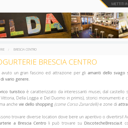
METTITI I
RIE
BRESCIA CENTRO
YOGURTERIE BRESCIA CENTRO
vuto un gran fascino ed attrazione per gli
amanti dello svago s
 di vario genere.
orico turistico
è caratterizzato da interessanti musei, dal castello s
 Vittoria, Della Loggia e Del Duomo in primis), storici monumenti e
e ma anche
vie dello shopping
(come Corso Zanardelli)
e zone di
attra
ssono trovare diverse location dove bere un aperitivo o divertirsi!
rterie a Brescia Centro
li può trovare su
DiscotecheBrescia.it
co