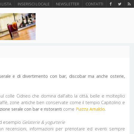
N LISTA
INSERISCI LOCALE
NEWSLETTER
CONTATTI
erale e di
divertimento con bar, discobar ma anche osterie,
ul colle Cidneo che domina dall'alto la città, belle e molteplici
 caffè, zone antiche ben conservate come il tempio Capitolino e
zione serale con bar e ristoranti
come
Piazza Arnaldo
.
 Ad esempio
Gelaterie & yogurterie
n recensioni, informazioni per prenotare ed eventi sempre