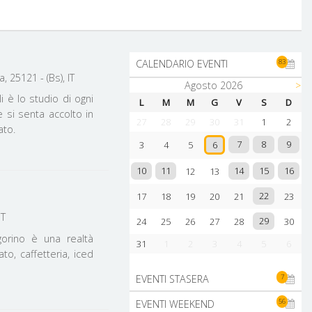
83
CALENDARIO EVENTI
 25121 - (Bs), IT
Agosto 2026
>
i è lo studio di ogni
L
M
M
G
V
S
D
e si senta accolto in
27
28
29
30
31
1
2
ato.
7
8
9
3
4
5
6
10
11
14
15
16
12
13
22
17
18
19
20
21
23
IT
29
24
25
26
27
28
30
orino è una realtà
31
1
2
3
4
5
6
o, caffetteria, iced
7
EVENTI STASERA
56
EVENTI WEEKEND