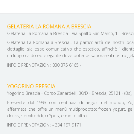
GELATERIA LA ROMANA A BRESCIA
Gelateria La Romana a Brescia - Via Spalto San Marco, 1 - Brescia,
Gelateria La Romana a Brescia... La particolarità dei nostri local
dettaglio, sia esso comunicativo che estetico, affinchè il client
un luogo caldo ed elegante dove poter assaporare il nostro gel
INFO E PRENOTAZIONI: 030 375 6165 -
YOGORINO BRESCIA
Yogorino Brescia - Corso Zanardelli, 30/D - Brescia, 25121 - (Bs), 
Presente dal 1993 con centinaia di negozi nel mondo, Yog
affermata che offre un menù multiprodotto: frozen yogurt, gelat
drinks, semifreddi, crêpes, e molto altro!
INFO E PRENOTAZIONI: - 334 197 9171