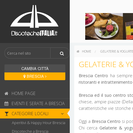
HOME
GELATERIE & YOGURTE
GELATERIE & 
CAMBIA CITTÀ
Brescia Centro
ha sempre a
BRESCIA
ristoranti e intrattenimento
HOME PAGE
Brescia ed il suo centro st
chiese, ampie piazze (Della
EVENTI E SERATE A BRESCIA
caratteristiche vie storich
CATEGORIE LOCALI
Oggi a
Brescia Centro
si po
Aperitivi & Happy Hour Brescia
Chi cerca
Gelaterie & yogu
Discoteche a Brescia