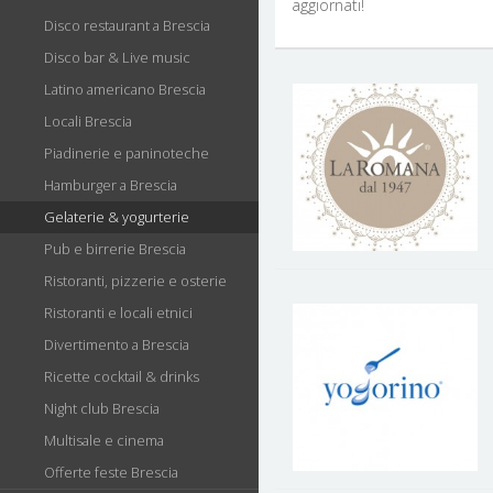
aggiornati!
Disco restaurant a Brescia
Disco bar & Live music
Latino americano Brescia
Locali Brescia
Piadinerie e paninoteche
Hamburger a Brescia
Gelaterie & yogurterie
Pub e birrerie Brescia
Ristoranti, pizzerie e osterie
Ristoranti e locali etnici
Divertimento a Brescia
Ricette cocktail & drinks
Night club Brescia
Multisale e cinema
Offerte feste Brescia